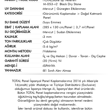
M-053-v2 Black Dry Stone
UV DAYANIMI
:
Mevcut | Güneşten Etkilenmez
KATEGORİSİ
:
Görünümlü Kaplamalar >
Doğal Katmanlı
Panel
SU EMME DÜZEYİ
:
Suyu Emmez
EBAT | KAPLAMA ALANI
:
285 x 130 cm/Panel | 3,7 m²/Panel
SU GEÇİRİMSİZLİK
:
Mevcut | Sudan Etkilenmez
KALINLIK
:
3 mm
TON FARKLILIKLARI
:
Çok Düşüktür
AĞIRLIK
:
5-6 kg/m²
MONTAJ METODU
:
Vidalama
KULLANIM ALANI
:
İç ve Dış Mekan | Duvar - Tavan - Dış Cephe
GARANTİ SÜRESİ
:
20 (Yirmi) Yıl
MENŞE-İ
:
ISPANYA
YANMAZLIK
:
B1 Sınıfı Alev Almaz
TOTAL Panel İspanyol Panel Kaplamalarımız 2016 yılı itibariyle
16(onaltı) yıldır ithalatçısı ve Türkiye Distribütörü (Exclusive)
olduğumuz İspanya Menşe-ili, İspanya’dan ithal ürünlerdir.
Bütün TOTAL Panel kaplamalarımız rengini yüzeyindeki
öğütülmüş taş/tuğla/ahşap/beton tozundan almaktadır.
Görselliğinin bu denli gerçekçi olmasının temel nedeni
yüzeyindeki doğal malzemedir.
İster kendi orijinal dokusu ile kullanılır, istenilirse bütün