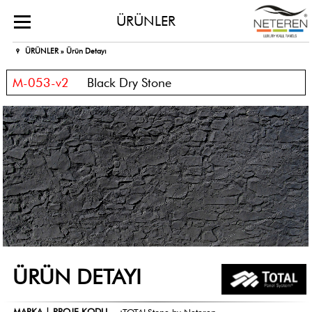
ÜRÜNLER
ÜRÜNLER »
Ürün Detayı
M-053-v2
Black Dry Stone
ÜRÜN DETAYI
MARKA | PROJE KODU
:
TOTALStone by Neteren