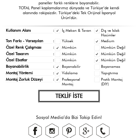
paneller farklı renklere boyanabilir.
TOTAL Panel kaplamalarımız dünyada ve Türkiye’de kendi
alanında rakipsizdir. Türkiye’deki Tek Orijinal İspanyol
Ürün’dür.
Kullanım Alanı
:
İç Mekan & Tavan
Dış ve Islak
Hacimler
Ton Farkı - Varsayılan
:
Yüksek
Medium
Özel Renk Çalışması
:
Mümkün
Mümkün Değil
Özel Tasarım
:
Mümkün
Mümkün Değil
Özel Ebatlar
:
Mümkün
Mümkün Değil
Boyanabilirlik
:
Boyanabilir
Boyanamaz
Montaj Yöntemi
:
Vidalama
Yapıştırma
Montaj Zorluk Düzeyi
:
Profesyonel
Pratik Montaj
Montaj
(DIY)
TEKLİF İSTE
Sosyal Media’da Bizi Takip Edin!