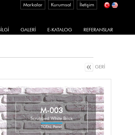
Markalar
Kurumsal
İletişim
İLGİ
GALERİ
E-KATALOG
REFERANSLAR
GERİ
M-003
Scrubbed White Brick
TOTAL Panel