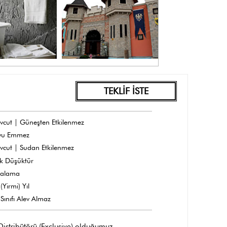
TEKLİF İSTE
vcut | Güneşten Etkilenmez
yu Emmez
vcut | Sudan Etkilenmez
k Düşüktür
dalama
(Yirmi) Yıl
Sınıfı Alev Almaz
 Distribütörü (Exclusive) olduğumuz