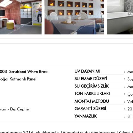
UV DAYANIMI
:
003 Scrubbed White Brick
Me
SU EMME DÜZEYİ
:
oğal Katmanlı Panel
Su
SU GEÇİRİMSİZLİK
:
Me
TON FARKLILIKLARI
:
Ço
MONTAJ METODU
:
Vi
GARANTİ SÜRESİ
:
avan - Dış Cephe
20 
YANMAZLIK
:
B1 
larımız 2016 yılı itibariyle 16(onaltı) yıldır ithalatçısı ve Türkiye