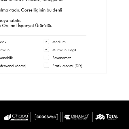
maktadır. Görselliğinin bu denli
 boyanabilir.
 Orijinal İspanyol Ürün’dür.
ksek
Medium
ümkün
Mümkün Değil
yanabilir
Boyanamaz
ofesyonel Montaj
Pratik Montaj (DIY)