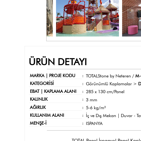
ÜRÜN DETAYI
MARKA | PROJE KODU
:
TOTALStone by Neteren /
M-
KATEGORİSİ
:
Görünümlü Kaplamalar >
D
EBAT | KAPLAMA ALANI
:
285 x 130 cm/Panel
KALINLIK
:
3 mm
AĞIRLIK
:
5-6 kg/m²
KULLANIM ALANI
:
İç ve Dış Mekan | Duvar - T
MENŞE-İ
:
ISPANYA
TOTAL Panel İspanyol Panel Kaplama