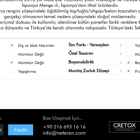
İspanya Menşe-ili, İspanya’dan ithal ürünlerdir.
z rengini yüzeyindeki öğütülmüş taş/tuğla/ahşap/beton tozundan al
gerçekçi olmasının temel nedeni yüzeyindeki doğal malzemedir.
orijinal dokusu ile kullanılır, istenilirse bütün paneller farklı renklere
 dünyada ve Türkiye’de kendi alanında rakipsizdir. Türkiye’deki Tek
Ton Farkı - Varsayılan
:
Dış ve Islak Hacimler
Yü
Özel Tasarım
:
Mümkün Değil
M
Boyanabilirlik
:
Mümkün Değil
Bo
Montaj Zorluk Düzeyi
:
Yapıştırma
Pr
ı.
Bize Ulaşmak İçin...
+90 216 693 16 16
info@neteren.com