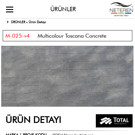
ÜRÜNLER
ÜRÜNLER »
Ürün Detayı
M-025-v4
Multicolour Toscana Concrete
ÜRÜN DETAYI
MARKA | PROJE KODU
:
TOTALStone by Neteren