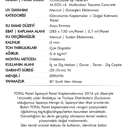
M-025-v4 Multicolour Toscana Concrete
UV DAYANIMI
:
Mevcut | Güneşten Etkilenmez
KATEGORİSİ
:
Görünümlü Kaplamalar >
Doğal Katmanlı
Panel
SU EMME DÜZEYİ
:
Suyu Emmez
EBAT | KAPLAMA ALANI
:
285 x 130 cm/Panel | 3,7 m²/Panel
SU GEÇİRİMSİZLİK
:
Mevcut | Sudan Etkilenmez
KALINLIK
:
3 mm
TON FARKLILIKLARI
:
Çok Düşüktür
AĞIRLIK
:
5-6 kg/m²
MONTAJ METODU
:
Vidalama
KULLANIM ALANI
:
İç ve Dış Mekan | Duvar - Tavan - Dış Cephe
GARANTİ SÜRESİ
:
20 (Yirmi) Yıl
MENŞE-İ
:
ISPANYA
YANMAZLIK
:
B1 Sınıfı Alev Almaz
TOTAL Panel İspanyol Panel Kaplamalarımız 2016 yılı itibariyle
16(onaltı) yıldır ithalatçısı ve Türkiye Distribütörü (Exclusive)
olduğumuz İspanya Menşe-ili, İspanya’dan ithal ürünlerdir.
Bütün TOTAL Panel kaplamalarımız rengini yüzeyindeki
öğütülmüş taş/tuğla/ahşap/beton tozundan almaktadır.
Görselliğinin bu denli gerçekçi olmasının temel nedeni
yüzeyindeki doğal malzemedir.
İster kendi orijinal dokusu ile kullanılır, istenilirse bütün