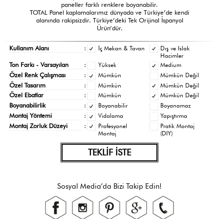
paneller farklı renklere boyanabilir.
TOTAL Panel kaplamalarımız dünyada ve Türkiye’de kendi
alanında rakipsizdir. Türkiye’deki Tek Orijinal İspanyol
Ürün’dür.
Kullanım Alanı
:
İç Mekan & Tavan
Dış ve Islak
Hacimler
Ton Farkı - Varsayılan
:
Yüksek
Medium
Özel Renk Çalışması
:
Mümkün
Mümkün Değil
Özel Tasarım
:
Mümkün
Mümkün Değil
Özel Ebatlar
:
Mümkün
Mümkün Değil
Boyanabilirlik
:
Boyanabilir
Boyanamaz
Montaj Yöntemi
:
Vidalama
Yapıştırma
Montaj Zorluk Düzeyi
:
Profesyonel
Pratik Montaj
Montaj
(DIY)
TEKLİF İSTE
Sosyal Media’da Bizi Takip Edin!