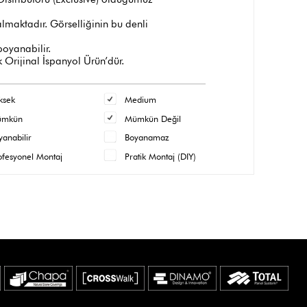
maktadır. Görselliğinin bu denli
 boyanabilir.
 Orijinal İspanyol Ürün’dür.
ksek
Medium
ümkün
Mümkün Değil
yanabilir
Boyanamaz
ofesyonel Montaj
Pratik Montaj (DIY)