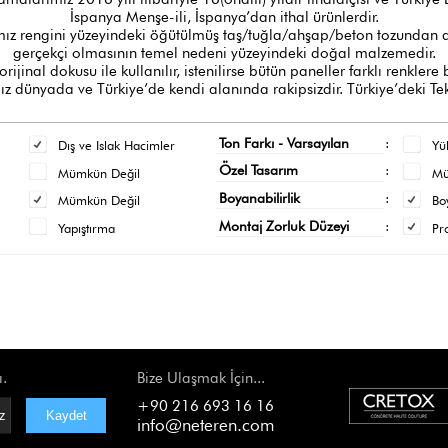
İspanya Menşe-ili, İspanya’dan ithal ürünlerdir.
z rengini yüzeyindeki öğütülmüş taş/tuğla/ahşap/beton tozundan al
gerçekçi olmasının temel nedeni yüzeyindeki doğal malzemedir.
orijinal dokusu ile kullanılır, istenilirse bütün paneller farklı renklere
 dünyada ve Türkiye’de kendi alanında rakipsizdir. Türkiye’deki Tek
Ton Farkı - Varsayılan
:
Dış ve Islak Hacimler
Yü
Özel Tasarım
:
Mümkün Değil
M
Boyanabilirlik
:
Mümkün Değil
Bo
Montaj Zorluk Düzeyi
:
Yapıştırma
Pr
ı.
Bize Ulaşmak İçin...
+90 216 693 16 16
info@neteren.com