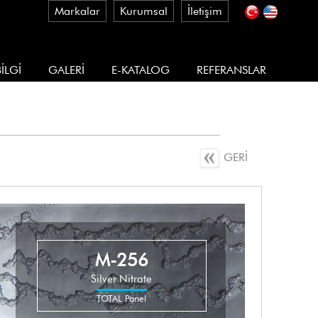
Markalar
Kurumsal
İletişim
İLGİ
GALERİ
E-KATALOG
REFERANSLAR
GERİ
M-256
Silver Nitrate
TOTAL Panel