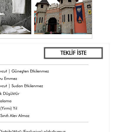
TEKLİF İSTE
vcut | Güneşten Etkilenmez
yu Emmez
vcut | Sudan Etkilenmez
k Düşüktür
dalama
(Yirmi) Yıl
Sınıfı Alev Almaz
 Distribütörü (Exclusive) olduğumuz