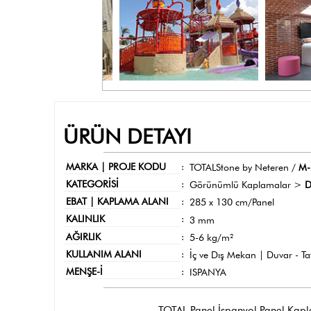
ÜRÜN DETAYI
MARKA | PROJE KODU
:
TOTALStone by Neteren /
M-
KATEGORİSİ
:
Görünümlü Kaplamalar >
D
EBAT | KAPLAMA ALANI
:
285 x 130 cm/Panel
KALINLIK
:
3 mm
AĞIRLIK
:
5-6 kg/m²
KULLANIM ALANI
:
İç ve Dış Mekan | Duvar - T
MENŞE-İ
:
ISPANYA
TOTAL Panel İspanyol Panel Kaplama