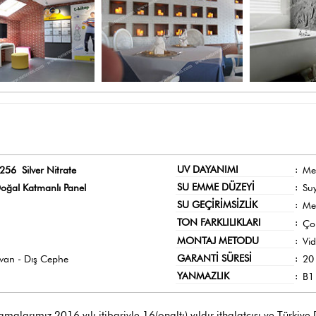
UV DAYANIMI
:
256 Silver Nitrate
Me
SU EMME DÜZEYİ
:
oğal Katmanlı Panel
Su
SU GEÇİRİMSİZLİK
:
Me
TON FARKLILIKLARI
:
Ço
MONTAJ METODU
:
Vi
GARANTİ SÜRESİ
:
avan - Dış Cephe
20 
YANMAZLIK
:
B1 
larımız 2016 yılı itibariyle 16(onaltı) yıldır ithalatçısı ve Türkiye