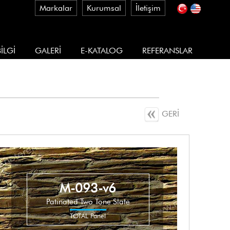
Markalar
Kurumsal
İletişim
İLGİ
GALERİ
E-KATALOG
REFERANSLAR
GERİ
M-093-v6
Patinated Two Tone Slate
TOTAL Panel