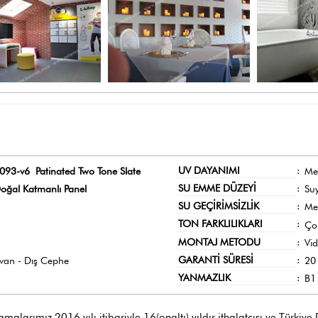
UV DAYANIMI
:
093-v6 Patinated Two Tone Slate
Me
SU EMME DÜZEYİ
:
oğal Katmanlı Panel
Su
SU GEÇİRİMSİZLİK
:
Me
TON FARKLILIKLARI
:
Ço
MONTAJ METODU
:
Vi
GARANTİ SÜRESİ
:
avan - Dış Cephe
20 
YANMAZLIK
:
B1 
larımız 2016 yılı itibariyle 16(onaltı) yıldır ithalatçısı ve Türkiye