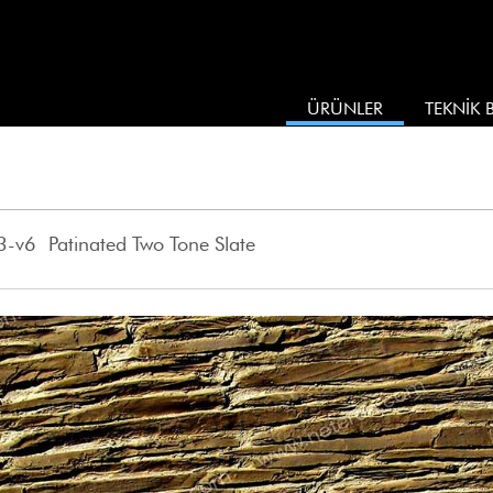
ÜRÜNLER
TEKNİK B
-v6 Patinated Two Tone Slate