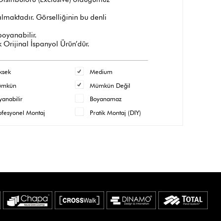
maktadır. Görselliğinin bu denli
 boyanabilir.
 Orijinal İspanyol Ürün’dür.
ksek
Medium
ümkün
Mümkün Değil
yanabilir
Boyanamaz
ofesyonel Montaj
Pratik Montaj (DIY)