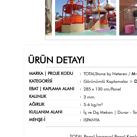
ÜRÜN DETAYI
MARKA | PROJE KODU
:
TOTALStone by Neteren /
M-
KATEGORİSİ
:
Görünümlü Kaplamalar >
D
EBAT | KAPLAMA ALANI
:
285 x 130 cm/Panel
KALINLIK
:
3 mm
AĞIRLIK
:
5-6 kg/m²
KULLANIM ALANI
:
İç ve Dış Mekan | Duvar - T
MENŞE-İ
:
ISPANYA
TOTAL Panel İspanyol Panel Kaplama