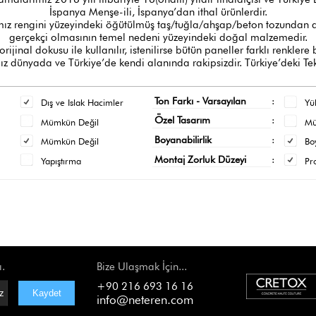
İspanya Menşe-ili, İspanya’dan ithal ürünlerdir.
z rengini yüzeyindeki öğütülmüş taş/tuğla/ahşap/beton tozundan al
gerçekçi olmasının temel nedeni yüzeyindeki doğal malzemedir.
orijinal dokusu ile kullanılır, istenilirse bütün paneller farklı renklere
 dünyada ve Türkiye’de kendi alanında rakipsizdir. Türkiye’deki Tek
Ton Farkı - Varsayılan
:
Dış ve Islak Hacimler
Yü
Özel Tasarım
:
Mümkün Değil
M
Boyanabilirlik
:
Mümkün Değil
Bo
Montaj Zorluk Düzeyi
:
Yapıştırma
Pr
ı.
Bize Ulaşmak İçin...
+90 216 693 16 16
info@neteren.com