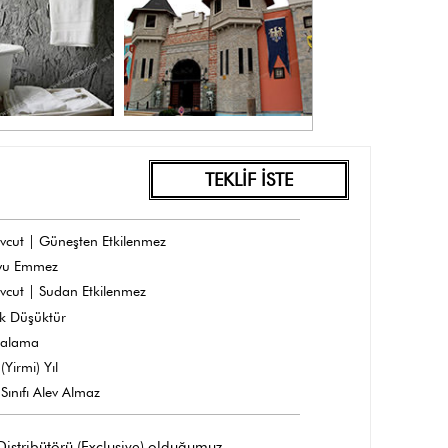
TEKLİF İSTE
vcut | Güneşten Etkilenmez
yu Emmez
vcut | Sudan Etkilenmez
k Düşüktür
dalama
(Yirmi) Yıl
Sınıfı Alev Almaz
 Distribütörü (Exclusive) olduğumuz