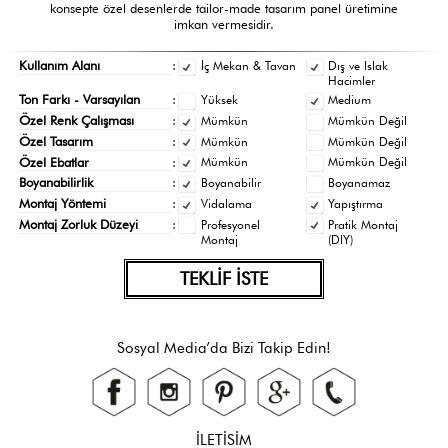
konsepte özel desenlerde tailor-made tasarım panel üretimine
imkan vermesidir.
Kullanım Alanı
:
İç Mekan & Tavan
Dış ve Islak
Hacimler
Ton Farkı - Varsayılan
:
Yüksek
Medium
Özel Renk Çalışması
:
Mümkün
Mümkün Değil
Özel Tasarım
:
Mümkün
Mümkün Değil
Özel Ebatlar
:
Mümkün
Mümkün Değil
Boyanabilirlik
:
Boyanabilir
Boyanamaz
Montaj Yöntemi
:
Vidalama
Yapıştırma
Montaj Zorluk Düzeyi
:
Profesyonel
Pratik Montaj
Montaj
(DIY)
TEKLİF İSTE
Sosyal Media’da Bizi Takip Edin!
İLETİSİM