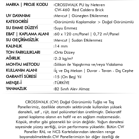
MARKA | PROJE KODU
:
CROSSWALK PU by Neteren
CW-460 Red Caldero Brick
UV DAYANIMI
:
Mevcut | Güneşten Etkilenmez
KATEGORİSİ
:
Görünümlü Kaplamalar >
Doğal Görünümlü
SU EMME DÜZEYİ
:
Suyu Emmez
EBAT | KAPLAMA ALANI
:
60 x 120 cm/Panel | 0,72 m²/Panel
SU GEÇİRİMSİZLİK
:
Mevcut | Sudan Etkilenmez
KALINLIK
:
14 mm
TON FARKLILIKLARI
:
Orta Düzey
AĞIRLIK
:
2-3 kg/m²
MONTAJ METODU
:
Silikon ile Yapıştırma ve/veya Vidalama
KULLANIM ALANI
:
İç ve Dış Mekan | Duvar - Tavan - Dış Cephe
GARANTİ SÜRESİ
:
15 (On Beş) Yıl
MENŞE-İ
:
TÜRKİYE
YANMAZLIK
:
B2 Sınıfı Alev Almaz
CROSSWALK (CW) Doğal Görünümlü Tuğla ve Taş
Panellerimiz, özellikle otomotiv sektöründe kullanılan yüksek
dansiteli, saf , rijit, özel poliüretan’dan üretilmiştir. Dekoratif
panel kaplama alanın en hafif ve en sağlam malzemesidir.
Köpük, strafor gibi gözenekli bir ürün değildir. Yoğun dansitesi
sayesinde yüzey sertliği, ürün performansı yüksektir. Bütün CW
Paneller RAL ve NCS Kartelalarından istenilen renge
boyanabilmektedir.CW Panellerimizin bir diğer özelliği de