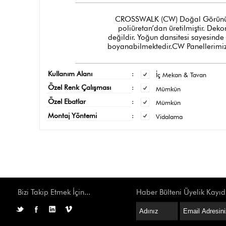
CROSSWALK (CW) Doğal Görünümlü Tu
poliüretan’dan üretilmiştir. Dek
değildir. Yoğun dansitesi sayesinde
boyanabilmektedir.CW Panellerimizi
Kullanım Alanı
:
İç Mekan & Tavan
Özel Renk Çalışması
:
Mümkün
Özel Ebatlar
:
Mümkün
Montaj Yöntemi
:
Vidalama
Bizi Takip Etmek İçin...
Haber Bülteni Üyelik Kayıd