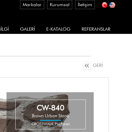
Markalar
Kurumsal
İletişim
İLGİ
GALERİ
E-KATALOG
REFERANSLAR
GERİ
CW-840
Brown Urban Stone
CROSSWALK PU Panel