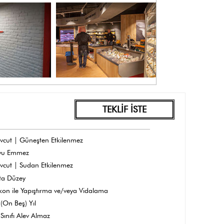
TEKLİF İSTE
vcut | Güneşten Etkilenmez
yu Emmez
vcut | Sudan Etkilenmez
ta Düzey
ikon ile Yapıştırma ve/veya Vidalama
(On Beş) Yıl
Sınıfı Alev Almaz