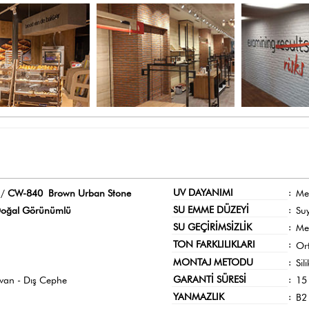
UV DAYANIMI
:
 /
CW-840 Brown Urban Stone
Me
SU EMME DÜZEYİ
:
oğal Görünümlü
Su
SU GEÇİRİMSİZLİK
:
Me
TON FARKLILIKLARI
:
Or
MONTAJ METODU
:
Sil
GARANTİ SÜRESİ
:
avan - Dış Cephe
15 
YANMAZLIK
:
B2 