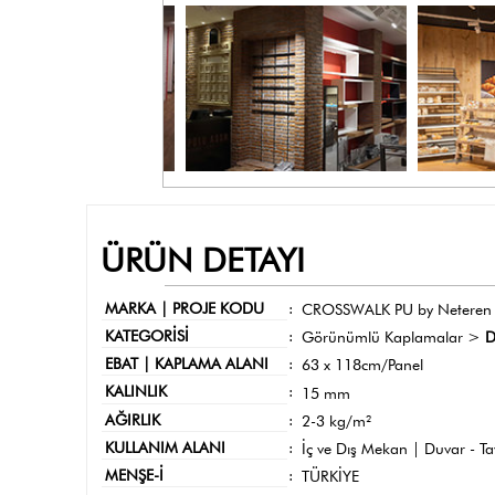
ÜRÜN DETAYI
MARKA | PROJE KODU
:
CROSSWALK PU by Neteren
KATEGORİSİ
:
Görünümlü Kaplamalar >
D
EBAT | KAPLAMA ALANI
:
63 x 118cm/Panel
KALINLIK
:
15 mm
AĞIRLIK
:
2-3 kg/m²
KULLANIM ALANI
:
İç ve Dış Mekan | Duvar - T
MENŞE-İ
:
TÜRKİYE