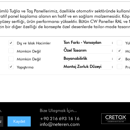
ğla ve Taş Panellerimiz, özellikle otomotiv sektöründe kullanılan y
oratif panel kaplama alanın en hafif ve en sağlam malzemesidir. Köpük
 yüzey sertliği, ürün performansı yüksektir. Bütün CW Paneller RAL ve
n bir diğer özelliği de konsepte özel desenlerde tailor-made tasarı
Ton Farkı - Varsayılan
:
Dış ve Islak Hacimler
Yü
Özel Tasarım
:
Mümkün Değil
M
Boyanabilirlik
:
Mümkün Değil
Bo
Montaj Zorluk Düzeyi
:
Yapıştırma
Pr
ı.
Bize Ulaşmak İçin...
+90 216 693 16 16
info@neteren.com