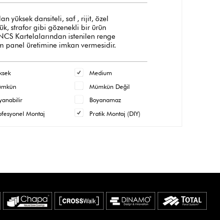
üksek dansiteli, saf , rijit, özel
, strafor gibi gözenekli bir ürün
 NCS Kartelalarından istenilen renge
m panel üretimine imkan vermesidir.
ksek
Medium
ümkün
Mümkün Değil
yanabilir
Boyanamaz
ofesyonel Montaj
Pratik Montaj (DIY)