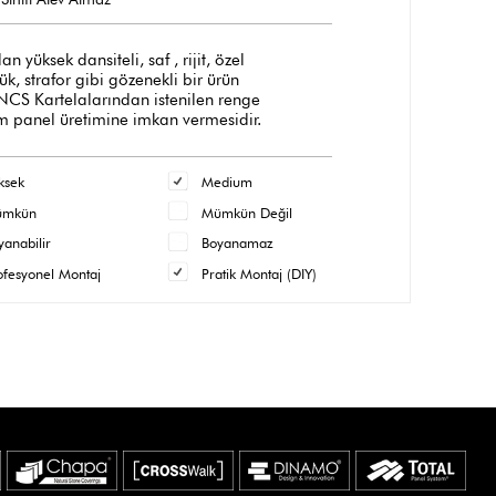
üksek dansiteli, saf , rijit, özel
, strafor gibi gözenekli bir ürün
 NCS Kartelalarından istenilen renge
m panel üretimine imkan vermesidir.
ksek
Medium
ümkün
Mümkün Değil
yanabilir
Boyanamaz
ofesyonel Montaj
Pratik Montaj (DIY)