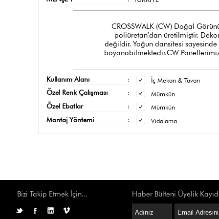
CROSSWALK (CW) Doğal Görünümlü Tu
poliüretan’dan üretilmiştir. Dek
değildir. Yoğun dansitesi sayesinde
boyanabilmektedir.CW Panellerimizi
Kullanım Alanı
:
İç Mekan & Tavan
Özel Renk Çalışması
:
Mümkün
Özel Ebatlar
:
Mümkün
Montaj Yöntemi
:
Vidalama
Bizi Takip Etmek İçin...
Haber Bülteni Üyelik Kayıd