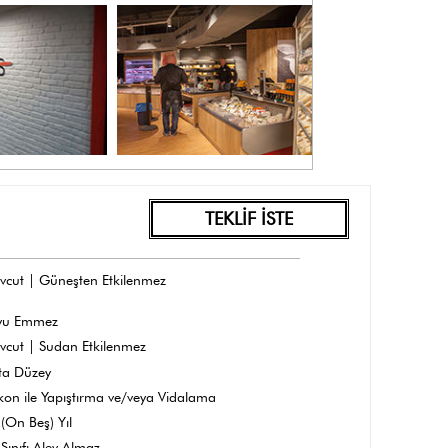
TEKLİF İSTE
vcut | Güneşten Etkilenmez
yu Emmez
vcut | Sudan Etkilenmez
ta Düzey
ikon ile Yapıştırma ve/veya Vidalama
(On Beş) Yıl
Sınıfı Alev Almaz