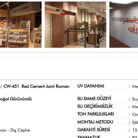
UV DAYANIMI
:
 /
CW-451 Red Cement Joint Roman
Me
SU EMME DÜZEYİ
:
oğal Görünümlü
Su
SU GEÇİRİMSİZLİK
:
Me
TON FARKLILIKLARI
:
Or
MONTAJ METODU
:
Sil
GARANTİ SÜRESİ
:
avan - Dış Cephe
15 
YANMAZLIK
:
B2 