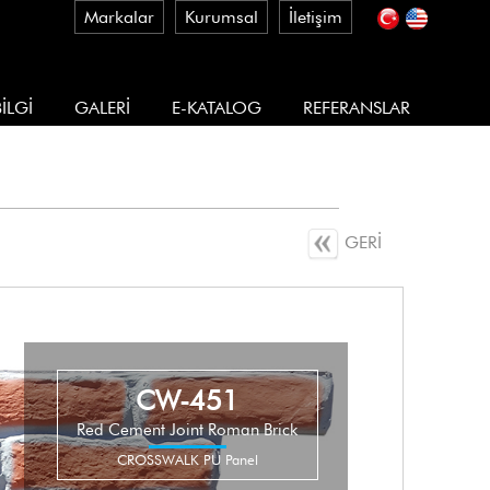
Markalar
Kurumsal
İletişim
İLGİ
GALERİ
E-KATALOG
REFERANSLAR
GERİ
CW-451
Red Cement Joint Roman Brick
CROSSWALK PU Panel