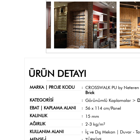
ÜRÜN DETAYI
MARKA | PROJE KODU
:
CROSSWALK PU by Neteren
Brick
KATEGORİSİ
:
Görünümlü Kaplamalar >
D
EBAT | KAPLAMA ALANI
:
56 x 114 cm/Panel
KALINLIK
:
15 mm
AĞIRLIK
:
2-3 kg/m²
KULLANIM ALANI
:
İç ve Dış Mekan | Duvar - T
MENŞE-İ
:
TÜRKİYE