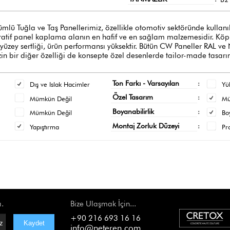
ğla ve Taş Panellerimiz, özellikle otomotiv sektöründe kullanılan y
oratif panel kaplama alanın en hafif ve en sağlam malzemesidir. Köpük
 yüzey sertliği, ürün performansı yüksektir. Bütün CW Paneller RAL ve
n bir diğer özelliği de konsepte özel desenlerde tailor-made tasarı
Ton Farkı - Varsayılan
:
Dış ve Islak Hacimler
Yü
Özel Tasarım
:
Mümkün Değil
M
Boyanabilirlik
:
Mümkün Değil
Bo
Montaj Zorluk Düzeyi
:
Yapıştırma
Pr
ı.
Bize Ulaşmak İçin...
+90 216 693 16 16
info@neteren.com