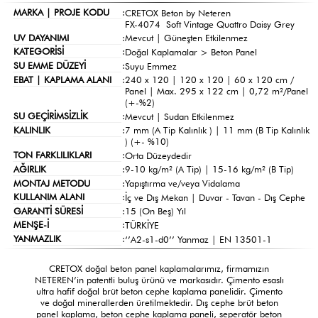
MARKA | PROJE KODU
:
CRETOX Beton by Neteren
FX-4074 Soft Vintage Quattro Daisy Grey
UV DAYANIMI
:
Mevcut | Güneşten Etkilenmez
KATEGORİSİ
:
Doğal Kaplamalar >
Beton Panel
SU EMME DÜZEYİ
:
Suyu Emmez
EBAT | KAPLAMA ALANI
:
240 x 120 | 120 x 120 | 60 x 120 cm /
Panel | Max. 295 x 122 cm | 0,72 m²/Panel
(+-%2)
SU GEÇİRİMSİZLİK
:
Mevcut | Sudan Etkilenmez
KALINLIK
:
7 mm (A Tip Kalınlık ) | 11 mm (B Tip Kalınlık
) (+- %10)
TON FARKLILIKLARI
:
Orta Düzeydedir
AĞIRLIK
:
9-10 kg/m² (A Tip) | 15-16 kg/m² (B Tip)
MONTAJ METODU
:
Yapıştırma ve/veya Vidalama
KULLANIM ALANI
:
İç ve Dış Mekan | Duvar - Tavan - Dış Cephe
GARANTİ SÜRESİ
:
15 (On Beş) Yıl
MENŞE-İ
:
TÜRKİYE
YANMAZLIK
:
‘’A2-s1-d0’’ Yanmaz | EN 13501-1
CRETOX doğal beton panel kaplamalarımız, firmamızın
NETEREN’in patentli buluş ürünü ve markasıdır. Çimento esaslı
ultra hafif doğal brüt beton cephe kaplama panelidir. Çimento
ve doğal minerallerden üretilmektedir. Dış cephe brüt beton
panel kaplama, beton cephe kaplama paneli, seperatör beton