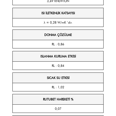
3,69 KNEWTON
ISI İLETKENLİK KATSAYISI
λ = 0,28 W/mK ‘dir.
DONMA ÇÖZÜLME
RL : 0,86
ISLANMA KURUMA ETKİSİ
RL : 0,84
SICAK SU ETKİSİ
RL : 1,02
RUTUBET HAREKETİ %
0,07