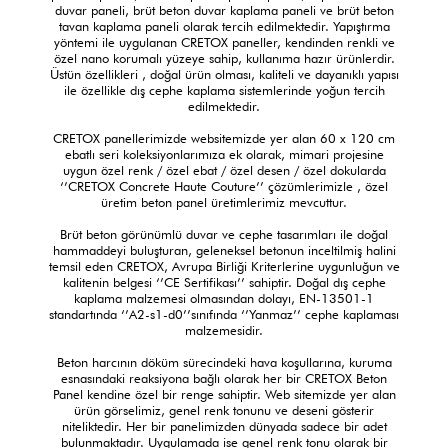
duvar paneli, brüt beton duvar kaplama paneli ve brüt beton
tavan kaplama paneli olarak tercih edilmektedir. Yapıştırma
yöntemi ile uygulanan CRETOX paneller, kendinden renkli ve
özel nano korumalı yüzeye sahip, kullanıma hazır ürünlerdir.
Üstün özellikleri , doğal ürün olması, kaliteli ve dayanıklı yapısı
ile özellikle dış cephe kaplama sistemlerinde yoğun tercih
edilmektedir.
CRETOX panellerimizde websitemizde yer alan 60 x 120 cm
ebatlı seri koleksiyonlarımıza ek olarak, mimari projesine
uygun özel renk / özel ebat / özel desen / özel dokularda
‘’CRETOX Concrete Haute Couture’’ çözümlerimizle , özel
üretim beton panel üretimlerimiz mevcuttur.
Brüt beton görünümlü duvar ve cephe tasarımları ile doğal
hammaddeyi buluşturan, geleneksel betonun inceltilmiş halini
temsil eden CRETOX, Avrupa Birliği Kriterlerine uygunluğun ve
kalitenin belgesi ‘’CE Sertifikası’’ sahiptir. Doğal dış cephe
kaplama malzemesi olmasından dolayı, EN-13501-1
standartında ‘’A2-s1-d0’’sınıfında ‘’Yanmaz’’ cephe kaplaması
malzemesidir.
Beton harcının döküm sürecindeki hava koşullarına, kuruma
esnasındaki reaksiyona bağlı olarak her bir CRETOX Beton
Panel kendine özel bir renge sahiptir. Web sitemizde yer alan
ürün görselimiz, genel renk tonunu ve deseni gösterir
niteliktedir. Her bir panelimizden dünyada sadece bir adet
bulunmaktadır. Uygulamada ise genel renk tonu olarak bir