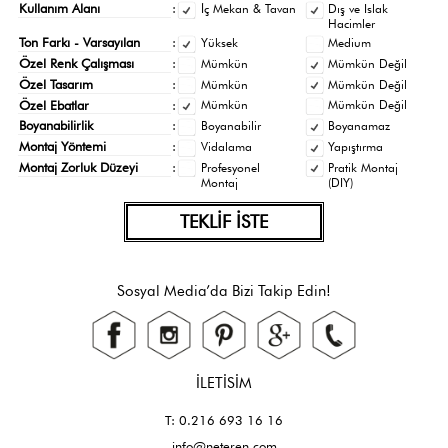
Kullanım Alanı
:
İç Mekan & Tavan
Dış ve Islak
Hacimler
Ton Farkı - Varsayılan
:
Yüksek
Medium
Özel Renk Çalışması
:
Mümkün
Mümkün Değil
Özel Tasarım
:
Mümkün
Mümkün Değil
Özel Ebatlar
:
Mümkün
Mümkün Değil
Boyanabilirlik
:
Boyanabilir
Boyanamaz
Montaj Yöntemi
:
Vidalama
Yapıştırma
Montaj Zorluk Düzeyi
:
Profesyonel
Pratik Montaj
Montaj
(DIY)
TEKLİF İSTE
Sosyal Media’da Bizi Takip Edin!
İLETİSİM
T: 0.216 693 16 16
info@neteren.com