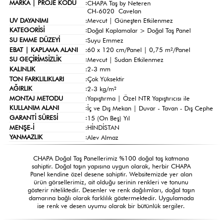
MARKA | PROJE KODU
:
CHAPA Taş by Neteren
CH-6020 Cavelan
UV DAYANIMI
:
Mevcut | Güneşten Etkilenmez
KATEGORİSİ
:
Doğal Kaplamalar >
Doğal Taş Panel
SU EMME DÜZEYİ
:
Suyu Emmez
EBAT | KAPLAMA ALANI
:
60 x 120 cm/Panel | 0,75 m²/Panel
SU GEÇİRİMSİZLİK
:
Mevcut | Sudan Etkilenmez
KALINLIK
:
2-3 mm
TON FARKLILIKLARI
:
Çok Yüksektir
AĞIRLIK
:
2-3 kg/m²
MONTAJ METODU
:
Yapıştırma | Özel NTR Yapıştırıcısı ile
KULLANIM ALANI
:
İç ve Dış Mekan | Duvar - Tavan - Dış Cephe
GARANTİ SÜRESİ
:
15 (On Beş) Yıl
MENŞE-İ
:
HİNDİSTAN
YANMAZLIK
:
Alev Almaz
CHAPA Doğal Taş Panellerimiz %100 doğal taş katmana
sahiptir. Doğal taşın yapısına uygun olarak, herbir CHAPA
Panel kendine özel desene sahiptir. Websitemizde yer alan
ürün görsellerimiz, ait olduğu serinin renkleri ve tonunu
gösterir niteliktedir. Desenler ve renk dağılımları, doğal taşın
damarına bağlı olarak farklılık göstermektedir. Uygulamada
ise renk ve desen uyumu olarak bir bütünlük sergiler.