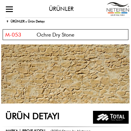
ÜRÜNLER
ÜRÜNLER »
Ürün Detayı
M-053
Ochre Dry Stone
ÜRÜN DETAYI
MARKA | PROJE KODU
:
TOTALStone by Neteren