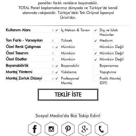
paneller farklı renklere boyanabilir.
TOTAL Panel kaplamalarımız dünyada ve Türkiye’de kendi
alanında rakipsizdir. Türkiye’deki Tek Orijinal İspanyol
Ürün’dür.
Kullanım Alanı
:
İç Mekan & Tavan
Dış ve Islak
Hacimler
Ton Farkı - Varsayılan
:
Yüksek
Medium
Özel Renk Çalışması
:
Mümkün
Mümkün Değil
Özel Tasarım
:
Mümkün
Mümkün Değil
Özel Ebatlar
:
Mümkün
Mümkün Değil
Boyanabilirlik
:
Boyanabilir
Boyanamaz
Montaj Yöntemi
:
Vidalama
Yapıştırma
Montaj Zorluk Düzeyi
:
Profesyonel
Pratik Montaj
Montaj
(DIY)
TEKLİF İSTE
Sosyal Media’da Bizi Takip Edin!