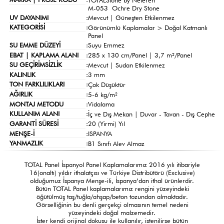
M-053 Ochre Dry Stone
UV DAYANIMI
:
Mevcut | Güneşten Etkilenmez
KATEGORİSİ
:
Görünümlü Kaplamalar >
Doğal Katmanlı
Panel
SU EMME DÜZEYİ
:
Suyu Emmez
EBAT | KAPLAMA ALANI
:
285 x 130 cm/Panel | 3,7 m²/Panel
SU GEÇİRİMSİZLİK
:
Mevcut | Sudan Etkilenmez
KALINLIK
:
3 mm
TON FARKLILIKLARI
:
Çok Düşüktür
AĞIRLIK
:
5-6 kg/m²
MONTAJ METODU
:
Vidalama
KULLANIM ALANI
:
İç ve Dış Mekan | Duvar - Tavan - Dış Cephe
GARANTİ SÜRESİ
:
20 (Yirmi) Yıl
MENŞE-İ
:
ISPANYA
YANMAZLIK
:
B1 Sınıfı Alev Almaz
TOTAL Panel İspanyol Panel Kaplamalarımız 2016 yılı itibariyle
16(onaltı) yıldır ithalatçısı ve Türkiye Distribütörü (Exclusive)
olduğumuz İspanya Menşe-ili, İspanya’dan ithal ürünlerdir.
Bütün TOTAL Panel kaplamalarımız rengini yüzeyindeki
öğütülmüş taş/tuğla/ahşap/beton tozundan almaktadır.
Görselliğinin bu denli gerçekçi olmasının temel nedeni
yüzeyindeki doğal malzemedir.
İster kendi orijinal dokusu ile kullanılır, istenilirse bütün