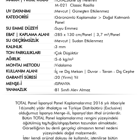
M-021 Classic Rasilla
UV DAYANIMI
:
Mevcut | Güneşten Etkilenmez
KATEGORİSİ
:
Görünümlü Kaplamalar >
Doğal Katmanlı
Panel
SU EMME DÜZEYİ
:
Suyu Emmez
EBAT | KAPLAMA ALANI
:
285 x 130 cm/Panel | 3,7 m²/Panel
SU GEÇİRİMSİZLİK
:
Mevcut | Sudan Etkilenmez
KALINLIK
:
3 mm
TON FARKLILIKLARI
:
Çok Düşüktür
AĞIRLIK
:
5-6 kg/m²
MONTAJ METODU
:
Vidalama
KULLANIM ALANI
:
İç ve Dış Mekan | Duvar - Tavan - Dış Cephe
GARANTİ SÜRESİ
:
20 (Yirmi) Yıl
MENŞE-İ
:
ISPANYA
YANMAZLIK
:
B1 Sınıfı Alev Almaz
TOTAL Panel İspanyol Panel Kaplamalarımız 2016 yılı itibariyle
16(onaltı) yıldır ithalatçısı ve Türkiye Distribütörü (Exclusive)
olduğumuz İspanya Menşe-ili, İspanya’dan ithal ürünlerdir.
Bütün TOTAL Panel kaplamalarımız rengini yüzeyindeki
öğütülmüş taş/tuğla/ahşap/beton tozundan almaktadır.
Görselliğinin bu denli gerçekçi olmasının temel nedeni
yüzeyindeki doğal malzemedir.
İster kendi orijinal dokusu ile kullanılır, istenilirse bütün