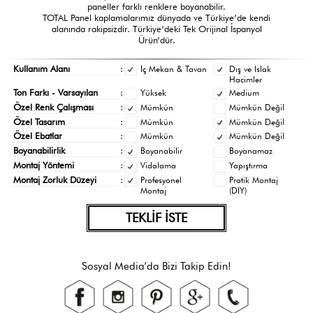
paneller farklı renklere boyanabilir.
TOTAL Panel kaplamalarımız dünyada ve Türkiye’de kendi
alanında rakipsizdir. Türkiye’deki Tek Orijinal İspanyol
Ürün’dür.
Kullanım Alanı
:
İç Mekan & Tavan
Dış ve Islak
Hacimler
Ton Farkı - Varsayılan
:
Yüksek
Medium
Özel Renk Çalışması
:
Mümkün
Mümkün Değil
Özel Tasarım
:
Mümkün
Mümkün Değil
Özel Ebatlar
:
Mümkün
Mümkün Değil
Boyanabilirlik
:
Boyanabilir
Boyanamaz
Montaj Yöntemi
:
Vidalama
Yapıştırma
Montaj Zorluk Düzeyi
:
Profesyonel
Pratik Montaj
Montaj
(DIY)
TEKLİF İSTE
Sosyal Media’da Bizi Takip Edin!