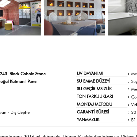
UV DAYANIMI
:
243 Black Cobble Stone
Me
SU EMME DÜZEYİ
:
oğal Katmanlı Panel
Su
SU GEÇİRİMSİZLİK
:
Me
TON FARKLILIKLARI
:
Ço
MONTAJ METODU
:
Vi
GARANTİ SÜRESİ
:
avan - Dış Cephe
20 
YANMAZLIK
:
B1 
larımız 2016 yılı itibariyle 16(onaltı) yıldır ithalatçısı ve Türkiye