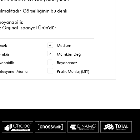
maktadır. Görselliğinin bu denli
 boyanabilir.
 Orijinal İspanyol Ürün’dür.
ksek
Medium
ümkün
Mümkün Değil
yanabilir
Boyanamaz
ofesyonel Montaj
Pratik Montaj (DIY)