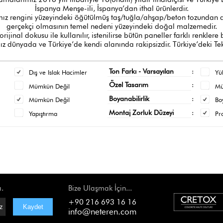
İspanya Menşe-ili, İspanya’dan ithal ürünlerdir.
z rengini yüzeyindeki öğütülmüş taş/tuğla/ahşap/beton tozundan al
gerçekçi olmasının temel nedeni yüzeyindeki doğal malzemedir.
orijinal dokusu ile kullanılır, istenilirse bütün paneller farklı renklere
 dünyada ve Türkiye’de kendi alanında rakipsizdir. Türkiye’deki Tek
Ton Farkı - Varsayılan
:
Dış ve Islak Hacimler
Yü
Özel Tasarım
:
Mümkün Değil
M
Boyanabilirlik
:
Mümkün Değil
Bo
Montaj Zorluk Düzeyi
:
Yapıştırma
Pr
ı.
Bize Ulaşmak İçin...
+90 216 693 16 16
info@neteren.com