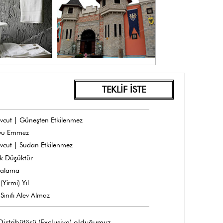
TEKLİF İSTE
vcut | Güneşten Etkilenmez
yu Emmez
vcut | Sudan Etkilenmez
k Düşüktür
dalama
(Yirmi) Yıl
Sınıfı Alev Almaz
 Distribütörü (Exclusive) olduğumuz