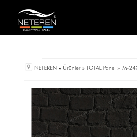
NETEREN
»
Ürünler
»
TOTAL Panel
»
M-243