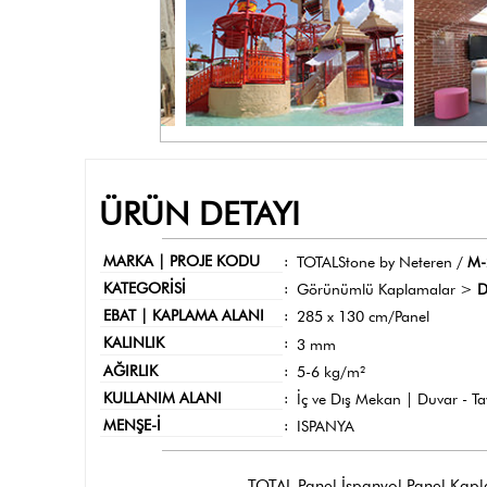
ÜRÜN DETAYI
MARKA | PROJE KODU
:
TOTALStone by Neteren /
M-
KATEGORİSİ
:
Görünümlü Kaplamalar >
D
EBAT | KAPLAMA ALANI
:
285 x 130 cm/Panel
KALINLIK
:
3 mm
AĞIRLIK
:
5-6 kg/m²
KULLANIM ALANI
:
İç ve Dış Mekan | Duvar - T
MENŞE-İ
:
ISPANYA
TOTAL Panel İspanyol Panel Kaplama