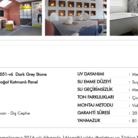
UV DAYANIMI
:
051-v6 Dark Grey Stone
Me
SU EMME DÜZEYİ
:
oğal Katmanlı Panel
Su
SU GEÇİRİMSİZLİK
:
Me
TON FARKLILIKLARI
:
Ço
MONTAJ METODU
:
Vi
GARANTİ SÜRESİ
:
avan - Dış Cephe
20 
YANMAZLIK
:
B1 
larımız 2016 yılı itibariyle 16(onaltı) yıldır ithalatçısı ve Türkiye