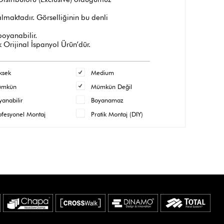
maktadır. Görselliğinin bu denli
 boyanabilir.
 Orijinal İspanyol Ürün’dür.
ksek
Medium
ümkün
Mümkün Değil
yanabilir
Boyanamaz
ofesyonel Montaj
Pratik Montaj (DIY)