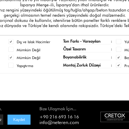
İspanya Menşe-ili, İspanya’dan ithal ürünlerdir.
z rengini yüzeyindeki öğütülmüş taş/tuğla/ahşap/beton tozundan al
gerçekçi olmasının temel nedeni yüzeyindeki doğal malzemedir.
orijinal dokusu ile kullanılır, istenilirse bütün paneller farklı renklere
 dünyada ve Türkiye’de kendi alanında rakipsizdir. Türkiye’deki Tek
Ton Farkı - Varsayılan
:
Dış ve Islak Hacimler
Yü
Özel Tasarım
:
Mümkün Değil
M
Boyanabilirlik
:
Mümkün Değil
Bo
Montaj Zorluk Düzeyi
:
Yapıştırma
Pr
ı.
Bize Ulaşmak İçin...
+90 216 693 16 16
info@neteren.com