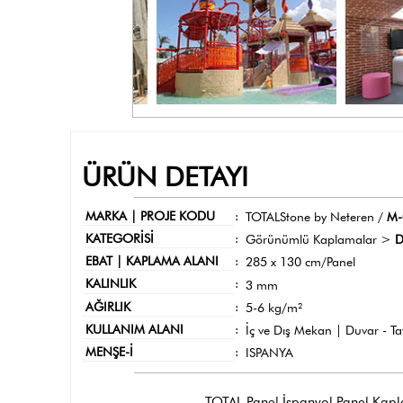
ÜRÜN DETAYI
MARKA | PROJE KODU
:
TOTALStone by Neteren /
M-
KATEGORİSİ
:
Görünümlü Kaplamalar >
D
EBAT | KAPLAMA ALANI
:
285 x 130 cm/Panel
KALINLIK
:
3 mm
AĞIRLIK
:
5-6 kg/m²
KULLANIM ALANI
:
İç ve Dış Mekan | Duvar - T
MENŞE-İ
:
ISPANYA
TOTAL Panel İspanyol Panel Kaplama