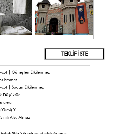
TEKLİF İSTE
vcut | Güneşten Etkilenmez
yu Emmez
vcut | Sudan Etkilenmez
k Düşüktür
dalama
(Yirmi) Yıl
Sınıfı Alev Almaz
 Distribütörü (Exclusive) olduğumuz