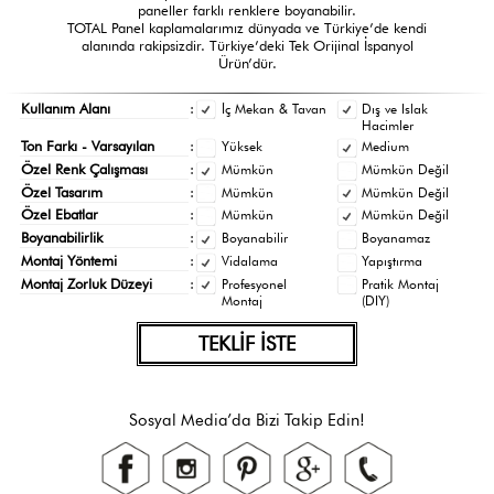
paneller farklı renklere boyanabilir.
TOTAL Panel kaplamalarımız dünyada ve Türkiye’de kendi
alanında rakipsizdir. Türkiye’deki Tek Orijinal İspanyol
Ürün’dür.
Kullanım Alanı
:
İç Mekan & Tavan
Dış ve Islak
Hacimler
Ton Farkı - Varsayılan
:
Yüksek
Medium
Özel Renk Çalışması
:
Mümkün
Mümkün Değil
Özel Tasarım
:
Mümkün
Mümkün Değil
Özel Ebatlar
:
Mümkün
Mümkün Değil
Boyanabilirlik
:
Boyanabilir
Boyanamaz
Montaj Yöntemi
:
Vidalama
Yapıştırma
Montaj Zorluk Düzeyi
:
Profesyonel
Pratik Montaj
Montaj
(DIY)
TEKLİF İSTE
Sosyal Media’da Bizi Takip Edin!