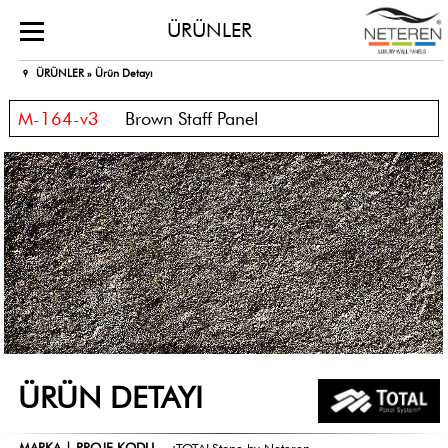
ÜRÜNLER
ÜRÜNLER »
Ürün Detayı
M-164-v3
Brown Staff Panel
ÜRÜN DETAYI
MARKA | PROJE KODU
:
TOTALStone by Neteren