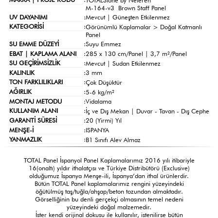
M-164-v3 Brown Staff Panel
UV DAYANIMI
:
Mevcut | Güneşten Etkilenmez
KATEGORİSİ
:
Görünümlü Kaplamalar >
Doğal Katmanlı
Panel
SU EMME DÜZEYİ
:
Suyu Emmez
EBAT | KAPLAMA ALANI
:
285 x 130 cm/Panel | 3,7 m²/Panel
SU GEÇİRİMSİZLİK
:
Mevcut | Sudan Etkilenmez
KALINLIK
:
3 mm
TON FARKLILIKLARI
:
Çok Düşüktür
AĞIRLIK
:
5-6 kg/m²
MONTAJ METODU
:
Vidalama
KULLANIM ALANI
:
İç ve Dış Mekan | Duvar - Tavan - Dış Cephe
GARANTİ SÜRESİ
:
20 (Yirmi) Yıl
MENŞE-İ
:
ISPANYA
YANMAZLIK
:
B1 Sınıfı Alev Almaz
TOTAL Panel İspanyol Panel Kaplamalarımız 2016 yılı itibariyle
16(onaltı) yıldır ithalatçısı ve Türkiye Distribütörü (Exclusive)
olduğumuz İspanya Menşe-ili, İspanya’dan ithal ürünlerdir.
Bütün TOTAL Panel kaplamalarımız rengini yüzeyindeki
öğütülmüş taş/tuğla/ahşap/beton tozundan almaktadır.
Görselliğinin bu denli gerçekçi olmasının temel nedeni
yüzeyindeki doğal malzemedir.
İster kendi orijinal dokusu ile kullanılır, istenilirse bütün