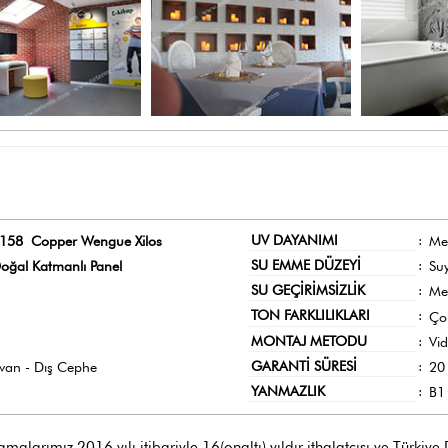
UV DAYANIMI
:
158 Copper Wengue Xilos
Me
SU EMME DÜZEYİ
:
oğal Katmanlı Panel
Su
SU GEÇİRİMSİZLİK
:
Me
TON FARKLILIKLARI
:
Ço
MONTAJ METODU
:
Vi
GARANTİ SÜRESİ
:
avan - Dış Cephe
20 
YANMAZLIK
:
B1 
larımız 2016 yılı itibariyle 16(onaltı) yıldır ithalatçısı ve Türkiye