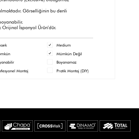
maktadır. Görselliğinin bu denli
 boyanabilir.
 Orijinal İspanyol Ürün’dür.
ksek
Medium
ümkün
Mümkün Değil
yanabilir
Boyanamaz
ofesyonel Montaj
Pratik Montaj (DIY)