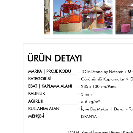
ÜRÜN DETAYI
MARKA | PROJE KODU
:
TOTALStone by Neteren /
M-
KATEGORİSİ
:
Görünümlü Kaplamalar >
D
EBAT | KAPLAMA ALANI
:
285 x 130 cm/Panel
KALINLIK
:
3 mm
AĞIRLIK
:
5-6 kg/m²
KULLANIM ALANI
:
İç ve Dış Mekan | Duvar - T
MENŞE-İ
:
ISPANYA
TOTAL Panel İspanyol Panel Kaplama