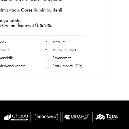
maktadır. Görselliğinin bu denli
 boyanabilir.
 Orijinal İspanyol Ürün’dür.
ksek
Medium
ümkün
Mümkün Değil
yanabilir
Boyanamaz
ofesyonel Montaj
Pratik Montaj (DIY)