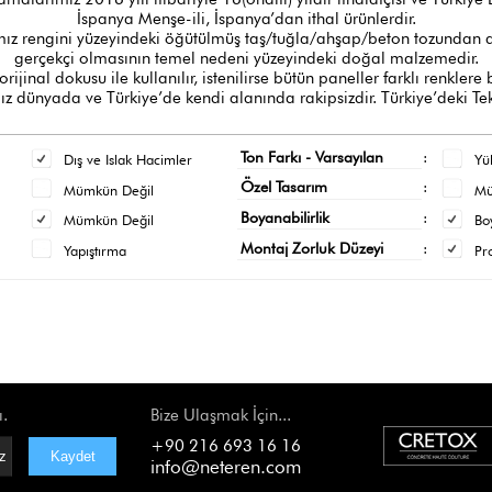
İspanya Menşe-ili, İspanya’dan ithal ürünlerdir.
z rengini yüzeyindeki öğütülmüş taş/tuğla/ahşap/beton tozundan al
gerçekçi olmasının temel nedeni yüzeyindeki doğal malzemedir.
orijinal dokusu ile kullanılır, istenilirse bütün paneller farklı renklere
 dünyada ve Türkiye’de kendi alanında rakipsizdir. Türkiye’deki Tek
Ton Farkı - Varsayılan
:
Dış ve Islak Hacimler
Yü
Özel Tasarım
:
Mümkün Değil
M
Boyanabilirlik
:
Mümkün Değil
Bo
Montaj Zorluk Düzeyi
:
Yapıştırma
Pr
ı.
Bize Ulaşmak İçin...
+90 216 693 16 16
info@neteren.com