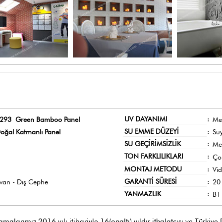
UV DAYANIMI
:
293 Green Bamboo Panel
Me
SU EMME DÜZEYİ
:
oğal Katmanlı Panel
Su
SU GEÇİRİMSİZLİK
:
Me
TON FARKLILIKLARI
:
Ço
MONTAJ METODU
:
Vi
GARANTİ SÜRESİ
:
avan - Dış Cephe
20 
YANMAZLIK
:
B1 
larımız 2016 yılı itibariyle 16(onaltı) yıldır ithalatçısı ve Türkiye