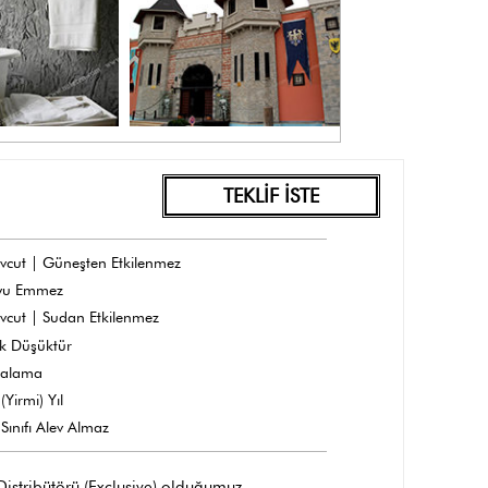
TEKLİF İSTE
vcut | Güneşten Etkilenmez
yu Emmez
vcut | Sudan Etkilenmez
k Düşüktür
dalama
(Yirmi) Yıl
Sınıfı Alev Almaz
 Distribütörü (Exclusive) olduğumuz