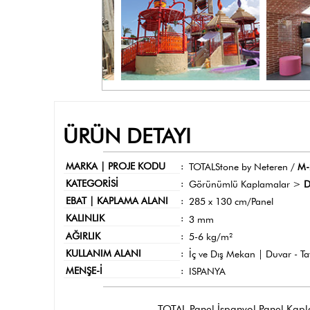
ÜRÜN DETAYI
MARKA | PROJE KODU
:
TOTALStone by Neteren /
M-
KATEGORİSİ
:
Görünümlü Kaplamalar >
D
EBAT | KAPLAMA ALANI
:
285 x 130 cm/Panel
KALINLIK
:
3 mm
AĞIRLIK
:
5-6 kg/m²
KULLANIM ALANI
:
İç ve Dış Mekan | Duvar - T
MENŞE-İ
:
ISPANYA
TOTAL Panel İspanyol Panel Kaplama