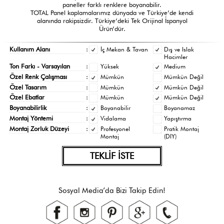
paneller farklı renklere boyanabilir.
TOTAL Panel kaplamalarımız dünyada ve Türkiye’de kendi
alanında rakipsizdir. Türkiye’deki Tek Orijinal İspanyol
Ürün’dür.
Kullanım Alanı
:
İç Mekan & Tavan
Dış ve Islak
Hacimler
Ton Farkı - Varsayılan
:
Yüksek
Medium
Özel Renk Çalışması
:
Mümkün
Mümkün Değil
Özel Tasarım
:
Mümkün
Mümkün Değil
Özel Ebatlar
:
Mümkün
Mümkün Değil
Boyanabilirlik
:
Boyanabilir
Boyanamaz
Montaj Yöntemi
:
Vidalama
Yapıştırma
Montaj Zorluk Düzeyi
:
Profesyonel
Pratik Montaj
Montaj
(DIY)
TEKLİF İSTE
Sosyal Media’da Bizi Takip Edin!