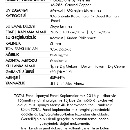
M-286 Crusted Copper
UV DAYANIMI
:
Mevcut | Güneşten Etkilenmez
KATEGORİSİ
:
Görünümlü Kaplamalar >
Doğal Katmanlı
Panel
SU EMME DÜZEYİ
:
Suyu Emmez
EBAT | KAPLAMA ALANI
:
285 x 130 cm/Panel | 3,7 m²/Panel
SU GEÇİRİMSİZLİK
:
Mevcut | Sudan Etkilenmez
KALINLIK
:
3 mm
TON FARKLILIKLARI
:
Çok Düşüktür
AĞIRLIK
:
5-6 kg/m²
MONTAJ METODU
:
Vidalama
KULLANIM ALANI
:
İç ve Dış Mekan | Duvar - Tavan - Dış Cephe
GARANTİ SÜRESİ
:
20 (Yirmi) Yıl
MENŞE-İ
:
ISPANYA
YANMAZLIK
:
B1 Sınıfı Alev Almaz
TOTAL Panel İspanyol Panel Kaplamalarımız 2016 yılı itibariyle
16(onaltı) yıldır ithalatçısı ve Türkiye Distribütörü (Exclusive)
olduğumuz İspanya Menşe-ili, İspanya’dan ithal ürünlerdir.
Bütün TOTAL Panel kaplamalarımız rengini yüzeyindeki
öğütülmüş taş/tuğla/ahşap/beton tozundan almaktadır.
Görselliğinin bu denli gerçekçi olmasının temel nedeni
yüzeyindeki doğal malzemedir.
İster kendi orijinal dokusu ile kullanılır, istenilirse bütün