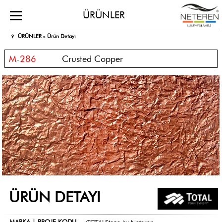
ÜRÜNLER
ÜRÜNLER »
Ürün Detayı
M-286
Crusted Copper
ÜRÜN DETAYI
MARKA | PROJE KODU
:
TOTALStone by Neteren