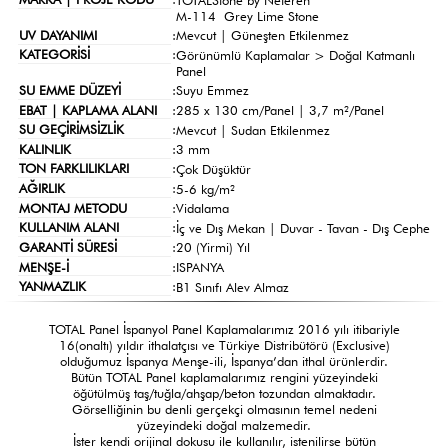
M-114 Grey Lime Stone
UV DAYANIMI
:
Mevcut | Güneşten Etkilenmez
KATEGORİSİ
:
Görünümlü Kaplamalar >
Doğal Katmanlı
Panel
SU EMME DÜZEYİ
:
Suyu Emmez
EBAT | KAPLAMA ALANI
:
285 x 130 cm/Panel | 3,7 m²/Panel
SU GEÇİRİMSİZLİK
:
Mevcut | Sudan Etkilenmez
KALINLIK
:
3 mm
TON FARKLILIKLARI
:
Çok Düşüktür
AĞIRLIK
:
5-6 kg/m²
MONTAJ METODU
:
Vidalama
KULLANIM ALANI
:
İç ve Dış Mekan | Duvar - Tavan - Dış Cephe
GARANTİ SÜRESİ
:
20 (Yirmi) Yıl
MENŞE-İ
:
ISPANYA
YANMAZLIK
:
B1 Sınıfı Alev Almaz
TOTAL Panel İspanyol Panel Kaplamalarımız 2016 yılı itibariyle
16(onaltı) yıldır ithalatçısı ve Türkiye Distribütörü (Exclusive)
olduğumuz İspanya Menşe-ili, İspanya’dan ithal ürünlerdir.
Bütün TOTAL Panel kaplamalarımız rengini yüzeyindeki
öğütülmüş taş/tuğla/ahşap/beton tozundan almaktadır.
Görselliğinin bu denli gerçekçi olmasının temel nedeni
yüzeyindeki doğal malzemedir.
İster kendi orijinal dokusu ile kullanılır, istenilirse bütün