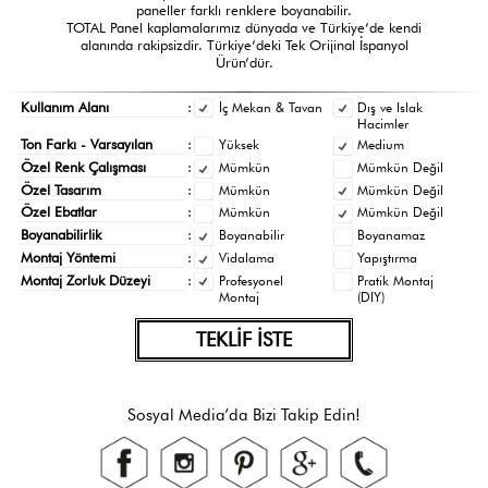
paneller farklı renklere boyanabilir.
TOTAL Panel kaplamalarımız dünyada ve Türkiye’de kendi
alanında rakipsizdir. Türkiye’deki Tek Orijinal İspanyol
Ürün’dür.
Kullanım Alanı
:
İç Mekan & Tavan
Dış ve Islak
Hacimler
Ton Farkı - Varsayılan
:
Yüksek
Medium
Özel Renk Çalışması
:
Mümkün
Mümkün Değil
Özel Tasarım
:
Mümkün
Mümkün Değil
Özel Ebatlar
:
Mümkün
Mümkün Değil
Boyanabilirlik
:
Boyanabilir
Boyanamaz
Montaj Yöntemi
:
Vidalama
Yapıştırma
Montaj Zorluk Düzeyi
:
Profesyonel
Pratik Montaj
Montaj
(DIY)
TEKLİF İSTE
Sosyal Media’da Bizi Takip Edin!