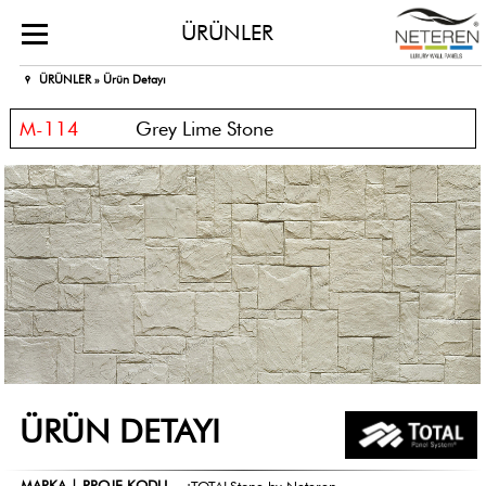
ÜRÜNLER
ÜRÜNLER »
Ürün Detayı
M-114
Grey Lime Stone
ÜRÜN DETAYI
MARKA | PROJE KODU
:
TOTALStone by Neteren