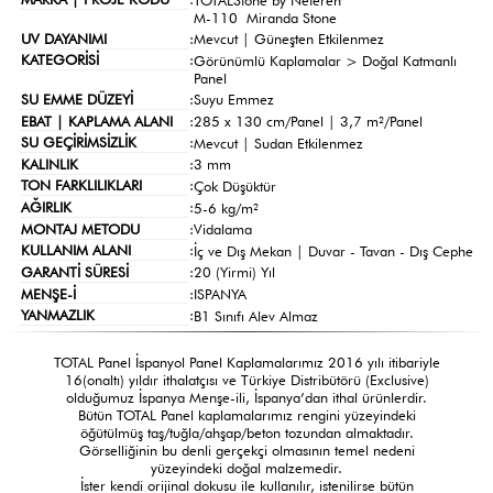
M-110 Miranda Stone
UV DAYANIMI
:
Mevcut | Güneşten Etkilenmez
KATEGORİSİ
:
Görünümlü Kaplamalar >
Doğal Katmanlı
Panel
SU EMME DÜZEYİ
:
Suyu Emmez
EBAT | KAPLAMA ALANI
:
285 x 130 cm/Panel | 3,7 m²/Panel
SU GEÇİRİMSİZLİK
:
Mevcut | Sudan Etkilenmez
KALINLIK
:
3 mm
TON FARKLILIKLARI
:
Çok Düşüktür
AĞIRLIK
:
5-6 kg/m²
MONTAJ METODU
:
Vidalama
KULLANIM ALANI
:
İç ve Dış Mekan | Duvar - Tavan - Dış Cephe
GARANTİ SÜRESİ
:
20 (Yirmi) Yıl
MENŞE-İ
:
ISPANYA
YANMAZLIK
:
B1 Sınıfı Alev Almaz
TOTAL Panel İspanyol Panel Kaplamalarımız 2016 yılı itibariyle
16(onaltı) yıldır ithalatçısı ve Türkiye Distribütörü (Exclusive)
olduğumuz İspanya Menşe-ili, İspanya’dan ithal ürünlerdir.
Bütün TOTAL Panel kaplamalarımız rengini yüzeyindeki
öğütülmüş taş/tuğla/ahşap/beton tozundan almaktadır.
Görselliğinin bu denli gerçekçi olmasının temel nedeni
yüzeyindeki doğal malzemedir.
İster kendi orijinal dokusu ile kullanılır, istenilirse bütün