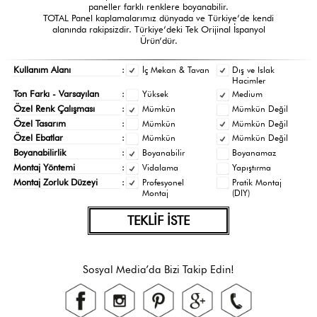
paneller farklı renklere boyanabilir.
TOTAL Panel kaplamalarımız dünyada ve Türkiye’de kendi
alanında rakipsizdir. Türkiye’deki Tek Orijinal İspanyol
Ürün’dür.
Kullanım Alanı
:
İç Mekan & Tavan
Dış ve Islak
Hacimler
Ton Farkı - Varsayılan
:
Yüksek
Medium
Özel Renk Çalışması
:
Mümkün
Mümkün Değil
Özel Tasarım
:
Mümkün
Mümkün Değil
Özel Ebatlar
:
Mümkün
Mümkün Değil
Boyanabilirlik
:
Boyanabilir
Boyanamaz
Montaj Yöntemi
:
Vidalama
Yapıştırma
Montaj Zorluk Düzeyi
:
Profesyonel
Pratik Montaj
Montaj
(DIY)
TEKLİF İSTE
Sosyal Media’da Bizi Takip Edin!