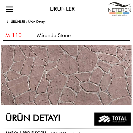
ÜRÜNLER
ÜRÜNLER »
Ürün Detayı
M-110
Miranda Stone
ÜRÜN DETAYI
MARKA | PROJE KODU
:
TOTALStone by Neteren