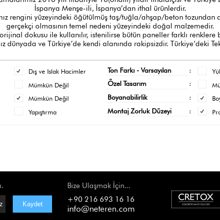
İspanya Menşe-ili, İspanya’dan ithal ürünlerdir.
z rengini yüzeyindeki öğütülmüş taş/tuğla/ahşap/beton tozundan al
gerçekçi olmasının temel nedeni yüzeyindeki doğal malzemedir.
orijinal dokusu ile kullanılır, istenilirse bütün paneller farklı renklere
 dünyada ve Türkiye’de kendi alanında rakipsizdir. Türkiye’deki Tek
Ton Farkı - Varsayılan
:
Dış ve Islak Hacimler
Yü
Özel Tasarım
:
Mümkün Değil
M
Boyanabilirlik
:
Mümkün Değil
Bo
Montaj Zorluk Düzeyi
:
Yapıştırma
Pr
ı.
Bize Ulaşmak İçin...
+90 216 693 16 16
info@neteren.com