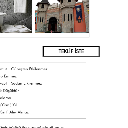
TEKLİF İSTE
vcut | Güneşten Etkilenmez
yu Emmez
vcut | Sudan Etkilenmez
k Düşüktür
dalama
(Yirmi) Yıl
Sınıfı Alev Almaz
 Distribütörü (Exclusive) olduğumuz