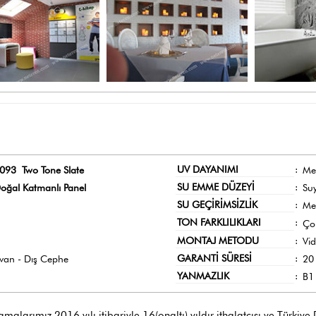
UV DAYANIMI
:
093 Two Tone Slate
Me
SU EMME DÜZEYİ
:
oğal Katmanlı Panel
Su
SU GEÇİRİMSİZLİK
:
Me
TON FARKLILIKLARI
:
Ço
MONTAJ METODU
:
Vi
GARANTİ SÜRESİ
:
avan - Dış Cephe
20 
YANMAZLIK
:
B1 
larımız 2016 yılı itibariyle 16(onaltı) yıldır ithalatçısı ve Türkiye