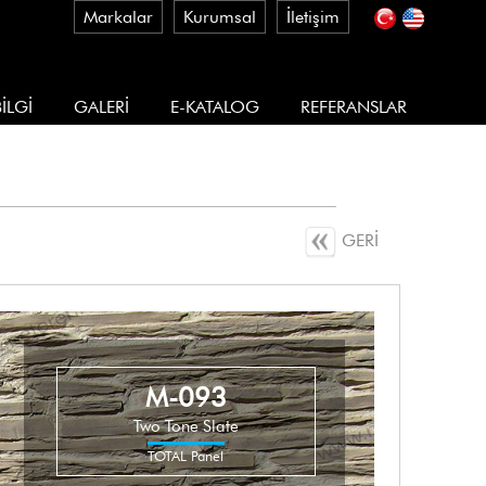
Markalar
Kurumsal
İletişim
İLGİ
GALERİ
E-KATALOG
REFERANSLAR
GERİ
M-093
Two Tone Slate
TOTAL Panel