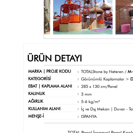
ÜRÜN DETAYI
MARKA | PROJE KODU
:
TOTALStone by Neteren /
M-
KATEGORİSİ
:
Görünümlü Kaplamalar >
D
EBAT | KAPLAMA ALANI
:
285 x 130 cm/Panel
KALINLIK
:
3 mm
AĞIRLIK
:
5-6 kg/m²
KULLANIM ALANI
:
İç ve Dış Mekan | Duvar - T
MENŞE-İ
:
ISPANYA
TOTAL Panel İspanyol Panel Kaplama