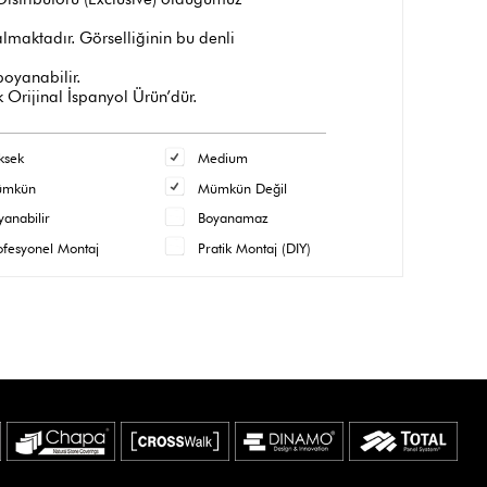
maktadır. Görselliğinin bu denli
 boyanabilir.
 Orijinal İspanyol Ürün’dür.
ksek
Medium
ümkün
Mümkün Değil
yanabilir
Boyanamaz
ofesyonel Montaj
Pratik Montaj (DIY)