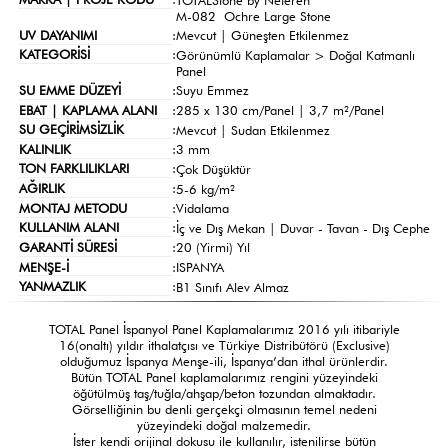
M-082 Ochre Large Stone
UV DAYANIMI
:
Mevcut | Güneşten Etkilenmez
KATEGORİSİ
:
Görünümlü Kaplamalar >
Doğal Katmanlı
Panel
SU EMME DÜZEYİ
:
Suyu Emmez
EBAT | KAPLAMA ALANI
:
285 x 130 cm/Panel | 3,7 m²/Panel
SU GEÇİRİMSİZLİK
:
Mevcut | Sudan Etkilenmez
KALINLIK
:
3 mm
TON FARKLILIKLARI
:
Çok Düşüktür
AĞIRLIK
:
5-6 kg/m²
MONTAJ METODU
:
Vidalama
KULLANIM ALANI
:
İç ve Dış Mekan | Duvar - Tavan - Dış Cephe
GARANTİ SÜRESİ
:
20 (Yirmi) Yıl
MENŞE-İ
:
ISPANYA
YANMAZLIK
:
B1 Sınıfı Alev Almaz
TOTAL Panel İspanyol Panel Kaplamalarımız 2016 yılı itibariyle
16(onaltı) yıldır ithalatçısı ve Türkiye Distribütörü (Exclusive)
olduğumuz İspanya Menşe-ili, İspanya’dan ithal ürünlerdir.
Bütün TOTAL Panel kaplamalarımız rengini yüzeyindeki
öğütülmüş taş/tuğla/ahşap/beton tozundan almaktadır.
Görselliğinin bu denli gerçekçi olmasının temel nedeni
yüzeyindeki doğal malzemedir.
İster kendi orijinal dokusu ile kullanılır, istenilirse bütün