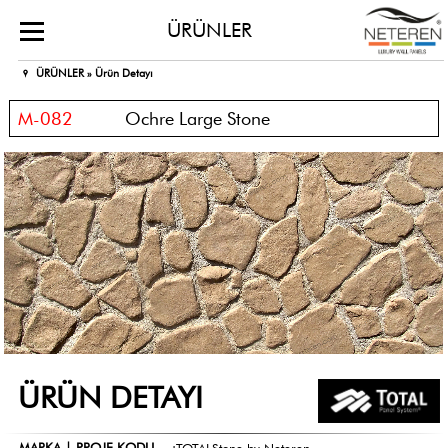
ÜRÜNLER
ÜRÜNLER »
Ürün Detayı
M-082
Ochre Large Stone
ÜRÜN DETAYI
MARKA | PROJE KODU
:
TOTALStone by Neteren