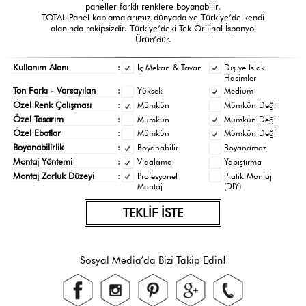
paneller farklı renklere boyanabilir.
TOTAL Panel kaplamalarımız dünyada ve Türkiye’de kendi
alanında rakipsizdir. Türkiye’deki Tek Orijinal İspanyol
Ürün’dür.
Kullanım Alanı
:
İç Mekan & Tavan
Dış ve Islak
Hacimler
Ton Farkı - Varsayılan
:
Yüksek
Medium
Özel Renk Çalışması
:
Mümkün
Mümkün Değil
Özel Tasarım
:
Mümkün
Mümkün Değil
Özel Ebatlar
:
Mümkün
Mümkün Değil
Boyanabilirlik
:
Boyanabilir
Boyanamaz
Montaj Yöntemi
:
Vidalama
Yapıştırma
Montaj Zorluk Düzeyi
:
Profesyonel
Pratik Montaj
Montaj
(DIY)
TEKLİF İSTE
Sosyal Media’da Bizi Takip Edin!