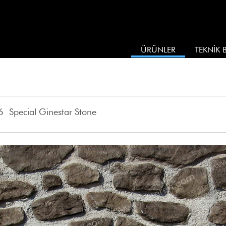
ÜRÜNLER
TEKNİK B
 Special Ginestar Stone