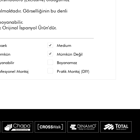
maktadır. Görselliğinin bu denli
 boyanabilir.
 Orijinal İspanyol Ürün’dür.
ksek
Medium
ümkün
Mümkün Değil
yanabilir
Boyanamaz
ofesyonel Montaj
Pratik Montaj (DIY)