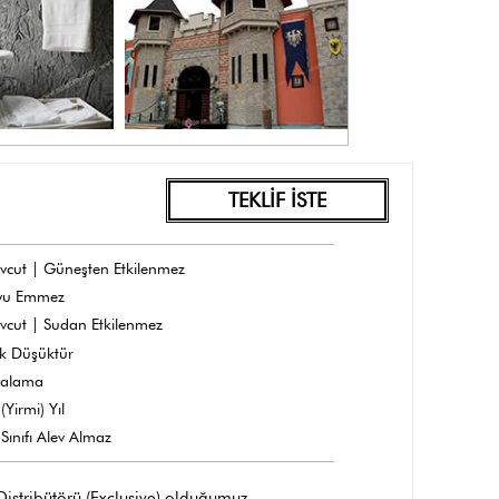
TEKLİF İSTE
vcut | Güneşten Etkilenmez
yu Emmez
vcut | Sudan Etkilenmez
k Düşüktür
dalama
(Yirmi) Yıl
Sınıfı Alev Almaz
 Distribütörü (Exclusive) olduğumuz