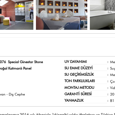
UV DAYANIMI
:
076 Special Ginestar Stone
Me
SU EMME DÜZEYİ
:
oğal Katmanlı Panel
Su
SU GEÇİRİMSİZLİK
:
Me
TON FARKLILIKLARI
:
Ço
MONTAJ METODU
:
Vi
GARANTİ SÜRESİ
:
avan - Dış Cephe
20 
YANMAZLIK
:
B1 
larımız 2016 yılı itibariyle 16(onaltı) yıldır ithalatçısı ve Türkiye