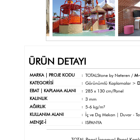
ÜRÜN DETAYI
MARKA | PROJE KODU
:
TOTALStone by Neteren /
M-
KATEGORİSİ
:
Görünümlü Kaplamalar >
D
EBAT | KAPLAMA ALANI
:
285 x 130 cm/Panel
KALINLIK
:
3 mm
AĞIRLIK
:
5-6 kg/m²
KULLANIM ALANI
:
İç ve Dış Mekan | Duvar - T
MENŞE-İ
:
ISPANYA
TOTAL Panel İspanyol Panel Kaplama