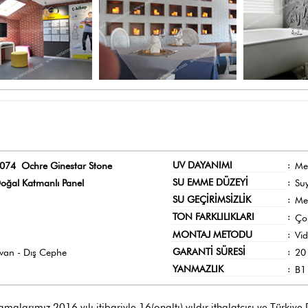
UV DAYANIMI
:
074 Ochre Ginestar Stone
Me
SU EMME DÜZEYİ
:
oğal Katmanlı Panel
Su
SU GEÇİRİMSİZLİK
:
Me
TON FARKLILIKLARI
:
Ço
MONTAJ METODU
:
Vi
GARANTİ SÜRESİ
:
avan - Dış Cephe
20 
YANMAZLIK
:
B1 
larımız 2016 yılı itibariyle 16(onaltı) yıldır ithalatçısı ve Türkiye