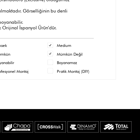
maktadır. Görselliğinin bu denli
 boyanabilir.
 Orijinal İspanyol Ürün’dür.
ksek
Medium
ümkün
Mümkün Değil
yanabilir
Boyanamaz
ofesyonel Montaj
Pratik Montaj (DIY)