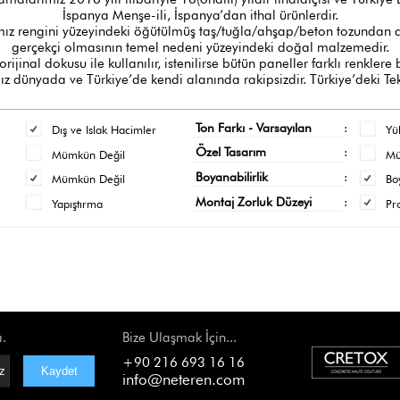
İspanya Menşe-ili, İspanya’dan ithal ürünlerdir.
z rengini yüzeyindeki öğütülmüş taş/tuğla/ahşap/beton tozundan al
gerçekçi olmasının temel nedeni yüzeyindeki doğal malzemedir.
orijinal dokusu ile kullanılır, istenilirse bütün paneller farklı renklere
 dünyada ve Türkiye’de kendi alanında rakipsizdir. Türkiye’deki Tek
Ton Farkı - Varsayılan
:
Dış ve Islak Hacimler
Yü
Özel Tasarım
:
Mümkün Değil
M
Boyanabilirlik
:
Mümkün Değil
Bo
Montaj Zorluk Düzeyi
:
Yapıştırma
Pr
ı.
Bize Ulaşmak İçin...
+90 216 693 16 16
info@neteren.com