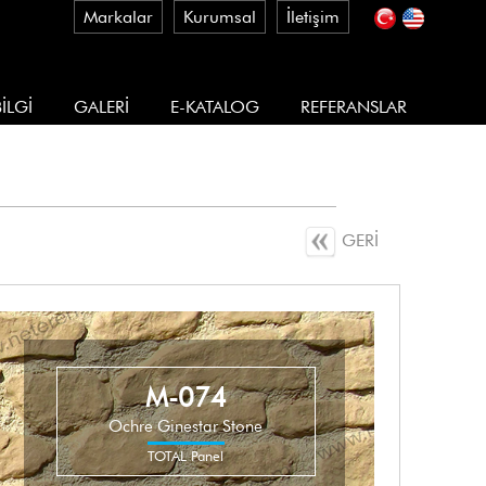
Markalar
Kurumsal
İletişim
İLGİ
GALERİ
E-KATALOG
REFERANSLAR
GERİ
M-074
Ochre Ginestar Stone
TOTAL Panel