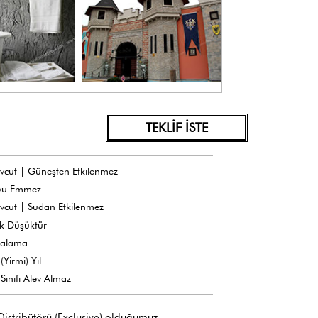
TEKLİF İSTE
vcut | Güneşten Etkilenmez
yu Emmez
vcut | Sudan Etkilenmez
k Düşüktür
dalama
(Yirmi) Yıl
Sınıfı Alev Almaz
 Distribütörü (Exclusive) olduğumuz