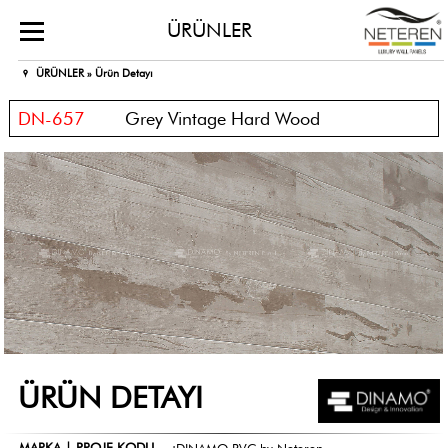
ÜRÜNLER
ÜRÜNLER »
Ürün Detayı
DN-657
Grey Vintage Hard Wood
ÜRÜN DETAYI
MARKA | PROJE KODU
:
DINAMO PVC by Neteren