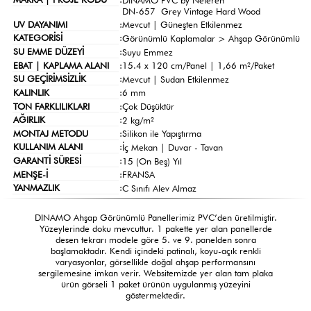
DN-657 Grey Vintage Hard Wood
UV DAYANIMI
:
Mevcut | Güneşten Etkilenmez
KATEGORİSİ
:
Görünümlü Kaplamalar >
Ahşap Görünümlü
SU EMME DÜZEYİ
:
Suyu Emmez
EBAT | KAPLAMA ALANI
:
15.4 x 120 cm/Panel | 1,66 m²/Paket
SU GEÇİRİMSİZLİK
:
Mevcut | Sudan Etkilenmez
KALINLIK
:
6 mm
TON FARKLILIKLARI
:
Çok Düşüktür
AĞIRLIK
:
2 kg/m²
MONTAJ METODU
:
Silikon ile Yapıştırma
KULLANIM ALANI
:
İç Mekan | Duvar - Tavan
GARANTİ SÜRESİ
:
15 (On Beş) Yıl
MENŞE-İ
:
FRANSA
YANMAZLIK
:
C Sınıfı Alev Almaz
DINAMO Ahşap Görünümlü Panellerimiz PVC’den üretilmiştir.
Yüzeylerinde doku mevcuttur. 1 pakette yer alan panellerde
desen tekrarı modele göre 5. ve 9. panelden sonra
başlamaktadır. Kendi içindeki patinalı, koyu-açık renkli
varyasyonlar, görsellikle doğal ahşap performansını
sergilemesine imkan verir. Websitemizde yer alan tam plaka
ürün görseli 1 paket ürünün uygulanmış yüzeyini
göstermektedir.