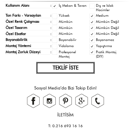
Kullanım Alanı
:
İç Mekan & Tavan
Dış ve Islak
Hacimler
Ton Farkı - Varsayılan
:
Yüksek
Medium
Özel Renk Çalışması
:
Mümkün
Mümkün Değil
Özel Tasarım
:
Mümkün
Mümkün Değil
Özel Ebatlar
:
Mümkün
Mümkün Değil
Boyanabilirlik
:
Boyanabilir
Boyanamaz
Montaj Yöntemi
:
Vidalama
Yapıştırma
Montaj Zorluk Düzeyi
:
Profesyonel
Pratik Montaj
Montaj
(DIY)
TEKLİF İSTE
Sosyal Media’da Bizi Takip Edin!
İLETİSİM
T: 0.216 693 16 16