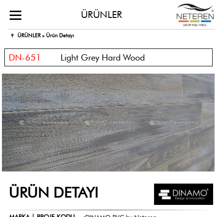
ÜRÜNLER
ÜRÜNLER »
Ürün Detayı
DN-651
Light Grey Hard Wood
ÜRÜN DETAYI
MARKA | PROJE KODU
:
DINAMO PVC by Neteren