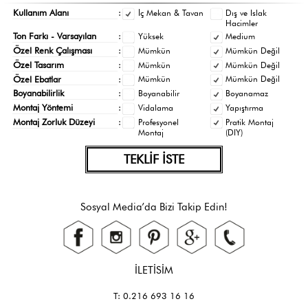
Kullanım Alanı
:
İç Mekan & Tavan
Dış ve Islak
Hacimler
Ton Farkı - Varsayılan
:
Yüksek
Medium
Özel Renk Çalışması
:
Mümkün
Mümkün Değil
Özel Tasarım
:
Mümkün
Mümkün Değil
Özel Ebatlar
:
Mümkün
Mümkün Değil
Boyanabilirlik
:
Boyanabilir
Boyanamaz
Montaj Yöntemi
:
Vidalama
Yapıştırma
Montaj Zorluk Düzeyi
:
Profesyonel
Pratik Montaj
Montaj
(DIY)
TEKLİF İSTE
Sosyal Media’da Bizi Takip Edin!
İLETİSİM
T: 0.216 693 16 16