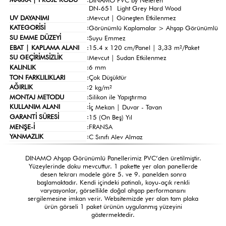
DN-651 Light Grey Hard Wood
UV DAYANIMI
:
Mevcut | Güneşten Etkilenmez
KATEGORİSİ
:
Görünümlü Kaplamalar >
Ahşap Görünümlü
SU EMME DÜZEYİ
:
Suyu Emmez
EBAT | KAPLAMA ALANI
:
15.4 x 120 cm/Panel | 3,33 m²/Paket
SU GEÇİRİMSİZLİK
:
Mevcut | Sudan Etkilenmez
KALINLIK
:
6 mm
TON FARKLILIKLARI
:
Çok Düşüktür
AĞIRLIK
:
2 kg/m²
MONTAJ METODU
:
Silikon ile Yapıştırma
KULLANIM ALANI
:
İç Mekan | Duvar - Tavan
GARANTİ SÜRESİ
:
15 (On Beş) Yıl
MENŞE-İ
:
FRANSA
YANMAZLIK
:
C Sınıfı Alev Almaz
DINAMO Ahşap Görünümlü Panellerimiz PVC’den üretilmiştir.
Yüzeylerinde doku mevcuttur. 1 pakette yer alan panellerde
desen tekrarı modele göre 5. ve 9. panelden sonra
başlamaktadır. Kendi içindeki patinalı, koyu-açık renkli
varyasyonlar, görsellikle doğal ahşap performansını
sergilemesine imkan verir. Websitemizde yer alan tam plaka
ürün görseli 1 paket ürünün uygulanmış yüzeyini
göstermektedir.