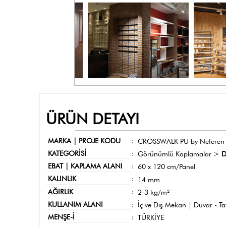
ÜRÜN DETAYI
MARKA | PROJE KODU
:
CROSSWALK PU by Neteren
KATEGORİSİ
:
Görünümlü Kaplamalar >
D
EBAT | KAPLAMA ALANI
:
60 x 120 cm/Panel
KALINLIK
:
14 mm
AĞIRLIK
:
2-3 kg/m²
KULLANIM ALANI
:
İç ve Dış Mekan | Duvar - T
MENŞE-İ
:
TÜRKİYE