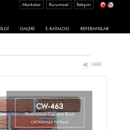
Markalar
Kurumsal
İletişim
İLGİ
GALERİ
E-KATALOG
REFERANSLAR
GERİ
CW-463
Multicolour Caldero Brick
CROSSWALK PU Panel