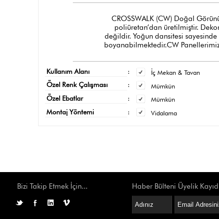
CROSSWALK (CW) Doğal Görünümlü Tu
poliüretan’dan üretilmiştir. Dek
değildir. Yoğun dansitesi sayesinde
boyanabilmektedir.CW Panellerimizi
Kullanım Alanı
:
İç Mekan & Tavan
Özel Renk Çalışması
:
Mümkün
Özel Ebatlar
:
Mümkün
Montaj Yöntemi
:
Vidalama
Bizi Takip Etmek İçin...
Haber Bülteni Üyelik Kayıd