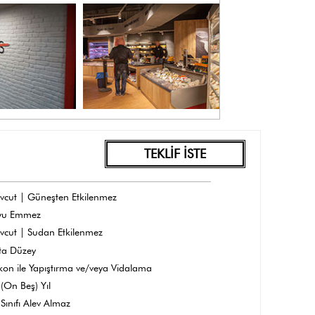
TEKLİF İSTE
vcut | Güneşten Etkilenmez
yu Emmez
vcut | Sudan Etkilenmez
ta Düzey
ikon ile Yapıştırma ve/veya Vidalama
(On Beş) Yıl
Sınıfı Alev Almaz