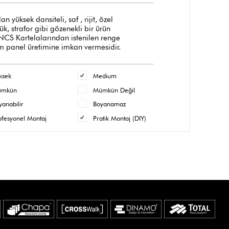
üksek dansiteli, saf , rijit, özel
, strafor gibi gözenekli bir ürün
 NCS Kartelalarından istenilen renge
m panel üretimine imkan vermesidir.
ksek
Medium
ümkün
Mümkün Değil
yanabilir
Boyanamaz
ofesyonel Montaj
Pratik Montaj (DIY)