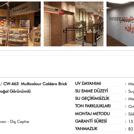
UV DAYANIMI
:
 /
CW-463 Multicolour Caldero Brick
Me
SU EMME DÜZEYİ
:
oğal Görünümlü
Su
SU GEÇİRİMSİZLİK
:
Me
TON FARKLILIKLARI
:
Or
MONTAJ METODU
:
Sil
GARANTİ SÜRESİ
:
avan - Dış Cephe
15 
YANMAZLIK
:
B2 