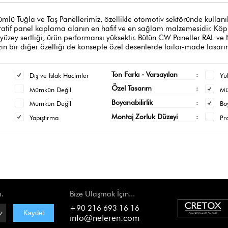
ğla ve Taş Panellerimiz, özellikle otomotiv sektöründe kullanılan y
oratif panel kaplama alanın en hafif ve en sağlam malzemesidir. Köpük
 yüzey sertliği, ürün performansı yüksektir. Bütün CW Paneller RAL ve
n bir diğer özelliği de konsepte özel desenlerde tailor-made tasarı
Ton Farkı - Varsayılan
:
Dış ve Islak Hacimler
Yü
Özel Tasarım
:
Mümkün Değil
M
Boyanabilirlik
:
Mümkün Değil
Bo
Montaj Zorluk Düzeyi
:
Yapıştırma
Pr
ı.
Bize Ulaşmak İçin...
+90 216 693 16 16
info@neteren.com