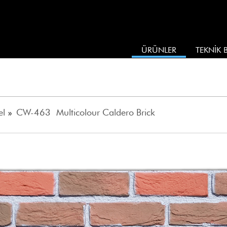
ÜRÜNLER
TEKNİK B
el
»
CW-463 Multicolour Caldero Brick