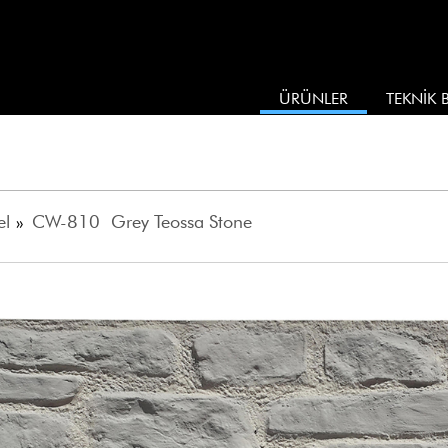
ÜRÜNLER
TEKNİK B
el
»
CW-810 Grey Teossa Stone