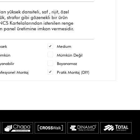
üksek dansiteli, saf , rijit, özel
, strafor gibi gözenekli bir ürün
 NCS Kartelalarından istenilen renge
m panel üretimine imkan vermesidir.
ksek
Medium
ümkün
Mümkün Değil
yanabilir
Boyanamaz
ofesyonel Montaj
Pratik Montaj (DIY)