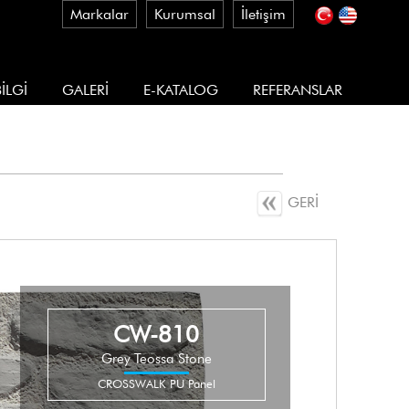
Markalar
Kurumsal
İletişim
İLGİ
GALERİ
E-KATALOG
REFERANSLAR
GERİ
CW-810
Grey Teossa Stone
CROSSWALK PU Panel