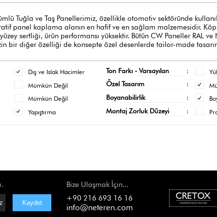
ğla ve Taş Panellerimiz, özellikle otomotiv sektöründe kullanılan y
oratif panel kaplama alanın en hafif ve en sağlam malzemesidir. Köpük
 yüzey sertliği, ürün performansı yüksektir. Bütün CW Paneller RAL ve
n bir diğer özelliği de konsepte özel desenlerde tailor-made tasarı
Ton Farkı - Varsayılan
:
Dış ve Islak Hacimler
Yü
Özel Tasarım
:
Mümkün Değil
M
Boyanabilirlik
:
Mümkün Değil
Bo
Montaj Zorluk Düzeyi
:
Yapıştırma
Pr
ı.
Bize Ulaşmak İçin...
+90 216 693 16 16
info@neteren.com