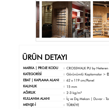
ÜRÜN DETAYI
MARKA | PROJE KODU
:
CROSSWALK PU by Neteren
KATEGORİSİ
:
Görünümlü Kaplamalar >
D
EBAT | KAPLAMA ALANI
:
62 x 119 cm/Panel
KALINLIK
:
15 mm
AĞIRLIK
:
2-3 kg/m²
KULLANIM ALANI
:
İç ve Dış Mekan | Duvar - T
MENŞE-İ
:
TÜRKİYE