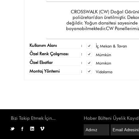
CROSSWALK (CW) Doğal Görünümlü Tu
poliüretan’dan üretilmiştir. Dek
değildir. Yoğun dansitesi sayesinde
boyanabilmektedir.CW Panellerimizi
Kullanım Alanı
:
İç Mekan & Tavan
Özel Renk Çalışması
:
Mümkün
Özel Ebatlar
:
Mümkün
Montaj Yöntemi
:
Vidalama
Bizi Takip Etmek İçin...
Haber Bülteni Üyelik Kayıd