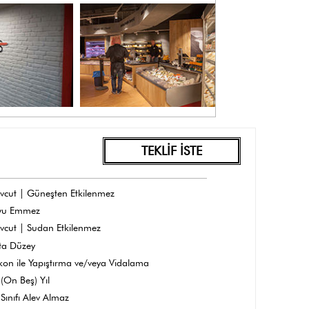
TEKLİF İSTE
vcut | Güneşten Etkilenmez
yu Emmez
vcut | Sudan Etkilenmez
ta Düzey
ikon ile Yapıştırma ve/veya Vidalama
(On Beş) Yıl
Sınıfı Alev Almaz