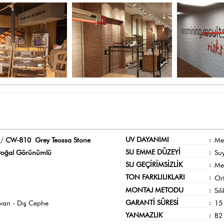
UV DAYANIMI
:
 /
CW-810 Grey Teossa Stone
Me
SU EMME DÜZEYİ
:
oğal Görünümlü
Su
SU GEÇİRİMSİZLİK
:
Me
TON FARKLILIKLARI
:
Or
MONTAJ METODU
:
Sil
GARANTİ SÜRESİ
:
avan - Dış Cephe
15 
YANMAZLIK
:
B2 