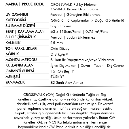
MARKA | PROJE KODU
:
CROSSWALK PU by Neteren
CW-840 Brown Urban Stone
UV DAYANIMI
:
Mevcut | Güneşten Etkilenmez
KATEGORİSİ
:
Görünümlü Kaplamalar >
Doğal Görünümlü
SU EMME DÜZEYİ
:
Suyu Emmez
EBAT | KAPLAMA ALANI
:
63 x 118cm/Panel | 0,75 m²/Panel
SU GEÇİRİMSİZLİK
:
Mevcut | Sudan Etkilenmez
KALINLIK
:
15 mm
TON FARKLILIKLARI
:
Orta Düzey
AĞIRLIK
:
2-3 kg/m²
MONTAJ METODU
:
Silikon ile Yapıştırma ve/veya Vidalama
KULLANIM ALANI
:
İç ve Dış Mekan | Duvar - Tavan - Dış Cephe
GARANTİ SÜRESİ
:
15 (On Beş) Yıl
MENŞE-İ
:
TÜRKİYE
YANMAZLIK
:
B2 Sınıfı Alev Almaz
CROSSWALK (CW) Doğal Görünümlü Tuğla ve Taş
Panellerimiz, özellikle otomotiv sektöründe kullanılan yüksek
dansiteli, saf , rijit, özel poliüretan’dan üretilmiştir. Dekoratif
panel kaplama alanın en hafif ve en sağlam malzemesidir.
Köpük, strafor gibi gözenekli bir ürün değildir. Yoğun dansitesi
sayesinde yüzey sertliği, ürün performansı yüksektir. Bütün CW
Paneller RAL ve NCS Kartelalarından istenilen renge
boyanabilmektedir.CW Panellerimizin bir diğer özelliği de