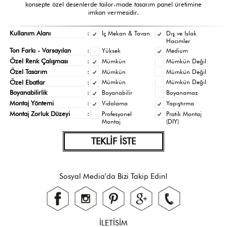
konsepte özel desenlerde tailor-made tasarım panel üretimine
imkan vermesidir.
Kullanım Alanı
:
İç Mekan & Tavan
Dış ve Islak
Hacimler
Ton Farkı - Varsayılan
:
Yüksek
Medium
Özel Renk Çalışması
:
Mümkün
Mümkün Değil
Özel Tasarım
:
Mümkün
Mümkün Değil
Özel Ebatlar
:
Mümkün
Mümkün Değil
Boyanabilirlik
:
Boyanabilir
Boyanamaz
Montaj Yöntemi
:
Vidalama
Yapıştırma
Montaj Zorluk Düzeyi
:
Profesyonel
Pratik Montaj
Montaj
(DIY)
TEKLİF İSTE
Sosyal Media’da Bizi Takip Edin!
İLETİSİM