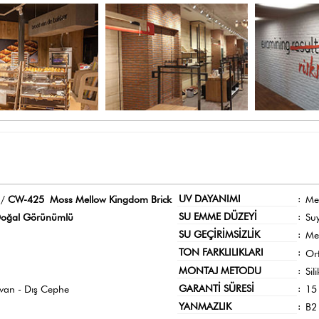
UV DAYANIMI
:
 /
CW-425 Moss Mellow Kingdom Brick
Me
SU EMME DÜZEYİ
:
oğal Görünümlü
Su
SU GEÇİRİMSİZLİK
:
Me
TON FARKLILIKLARI
:
Or
MONTAJ METODU
:
Sil
GARANTİ SÜRESİ
:
avan - Dış Cephe
15 
YANMAZLIK
:
B2 