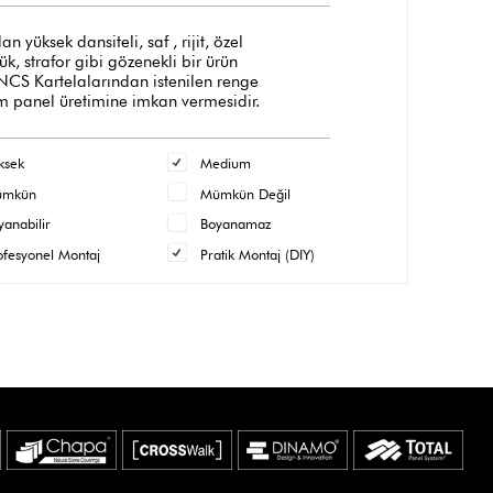
üksek dansiteli, saf , rijit, özel
, strafor gibi gözenekli bir ürün
 NCS Kartelalarından istenilen renge
m panel üretimine imkan vermesidir.
ksek
Medium
ümkün
Mümkün Değil
yanabilir
Boyanamaz
ofesyonel Montaj
Pratik Montaj (DIY)