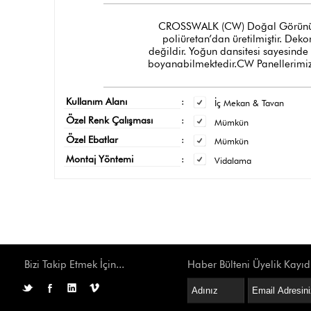
CROSSWALK (CW) Doğal Görünümlü Tu
poliüretan’dan üretilmiştir. Dek
değildir. Yoğun dansitesi sayesinde
boyanabilmektedir.CW Panellerimizi
Kullanım Alanı
:
İç Mekan & Tavan
Özel Renk Çalışması
:
Mümkün
Özel Ebatlar
:
Mümkün
Montaj Yöntemi
:
Vidalama
Bizi Takip Etmek İçin...
Haber Bülteni Üyelik Kayıd