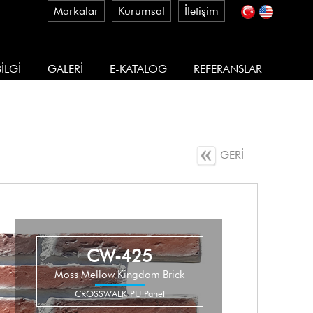
Markalar
Kurumsal
İletişim
İLGİ
GALERİ
E-KATALOG
REFERANSLAR
GERİ
CW-425
Moss Mellow Kingdom Brick
CROSSWALK PU Panel