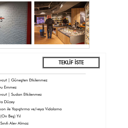
TEKLİF İSTE
vcut | Güneşten Etkilenmez
yu Emmez
vcut | Sudan Etkilenmez
ta Düzey
ikon ile Yapıştırma ve/veya Vidalama
(On Beş) Yıl
Sınıfı Alev Almaz