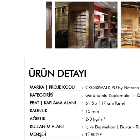
ÜRÜN DETAYI
MARKA | PROJE KODU
:
CROSSWALK PU by Neteren
KATEGORİSİ
:
Görünümlü Kaplamalar >
D
EBAT | KAPLAMA ALANI
:
61,5 x 117 cm/Panel
KALINLIK
:
15 mm
AĞIRLIK
:
2-3 kg/m²
KULLANIM ALANI
:
İç ve Dış Mekan | Duvar - T
MENŞE-İ
:
TÜRKİYE