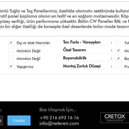
ğla ve Taş Panellerimiz, özellikle otomotiv sektöründe kullanılan y
oratif panel kaplama alanın en hafif ve en sağlam malzemesidir. Köpük
 yüzey sertliği, ürün performansı yüksektir. Bütün CW Paneller RAL ve
n bir diğer özelliği de konsepte özel desenlerde tailor-made tasarı
Ton Farkı - Varsayılan
:
Dış ve Islak Hacimler
Yü
Özel Tasarım
:
Mümkün Değil
M
Boyanabilirlik
:
Mümkün Değil
Bo
Montaj Zorluk Düzeyi
:
Yapıştırma
Pr
ı.
Bize Ulaşmak İçin...
+90 216 693 16 16
info@neteren.com