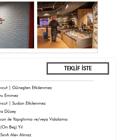
TEKLİF İSTE
vcut | Güneşten Etkilenmez
yu Emmez
vcut | Sudan Etkilenmez
ta Düzey
ikon ile Yapıştırma ve/veya Vidalama
(On Beş) Yıl
Sınıfı Alev Almaz