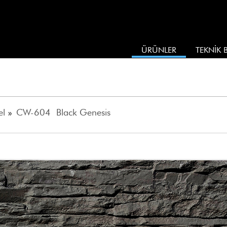
ÜRÜNLER
TEKNİK B
el
»
CW-604 Black Genesis