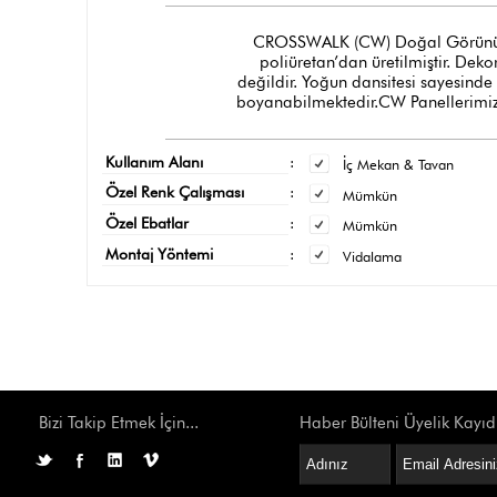
CROSSWALK (CW) Doğal Görünümlü Tu
poliüretan’dan üretilmiştir. Dek
değildir. Yoğun dansitesi sayesinde
boyanabilmektedir.CW Panellerimizi
Kullanım Alanı
:
İç Mekan & Tavan
Özel Renk Çalışması
:
Mümkün
Özel Ebatlar
:
Mümkün
Montaj Yöntemi
:
Vidalama
Bizi Takip Etmek İçin...
Haber Bülteni Üyelik Kayıd