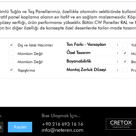
ğla ve Taş Panellerimiz, özellikle otomotiv sektöründe kullanılan y
oratif panel kaplama alanın en hafif ve en sağlam malzemesidir. Köpük
 yüzey sertliği, ürün performansı yüksektir. Bütün CW Paneller RAL ve
n bir diğer özelliği de konsepte özel desenlerde tailor-made tasarı
Ton Farkı - Varsayılan
:
Dış ve Islak Hacimler
Yü
Özel Tasarım
:
Mümkün Değil
M
Boyanabilirlik
:
Mümkün Değil
Bo
Montaj Zorluk Düzeyi
:
Yapıştırma
Pr
ı.
Bize Ulaşmak İçin...
+90 216 693 16 16
info@neteren.com