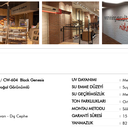
UV DAYANIMI
:
 /
CW-604 Black Genesis
Me
SU EMME DÜZEYİ
:
oğal Görünümlü
Su
SU GEÇİRİMSİZLİK
:
Me
TON FARKLILIKLARI
:
Or
MONTAJ METODU
:
Sil
GARANTİ SÜRESİ
:
avan - Dış Cephe
15 
YANMAZLIK
:
B2 