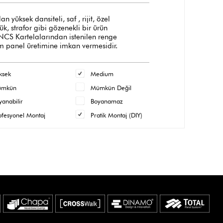
üksek dansiteli, saf , rijit, özel
, strafor gibi gözenekli bir ürün
 NCS Kartelalarından istenilen renge
m panel üretimine imkan vermesidir.
ksek
Medium
ümkün
Mümkün Değil
yanabilir
Boyanamaz
ofesyonel Montaj
Pratik Montaj (DIY)