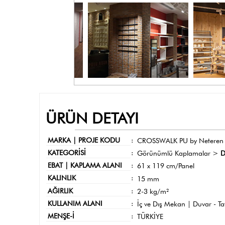
ÜRÜN DETAYI
MARKA | PROJE KODU
:
CROSSWALK PU by Neteren
KATEGORİSİ
:
Görünümlü Kaplamalar >
D
EBAT | KAPLAMA ALANI
:
61 x 119 cm/Panel
KALINLIK
:
15 mm
AĞIRLIK
:
2-3 kg/m²
KULLANIM ALANI
:
İç ve Dış Mekan | Duvar - T
MENŞE-İ
:
TÜRKİYE