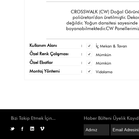
CROSSWALK (CW) Doğal Görünümlü Tu
poliüretan’dan üretilmiştir. Dek
değildir. Yoğun dansitesi sayesinde
boyanabilmektedir.CW Panellerimizi
Kullanım Alanı
:
İç Mekan & Tavan
Özel Renk Çalışması
:
Mümkün
Özel Ebatlar
:
Mümkün
Montaj Yöntemi
:
Vidalama
Bizi Takip Etmek İçin...
Haber Bülteni Üyelik Kayıd