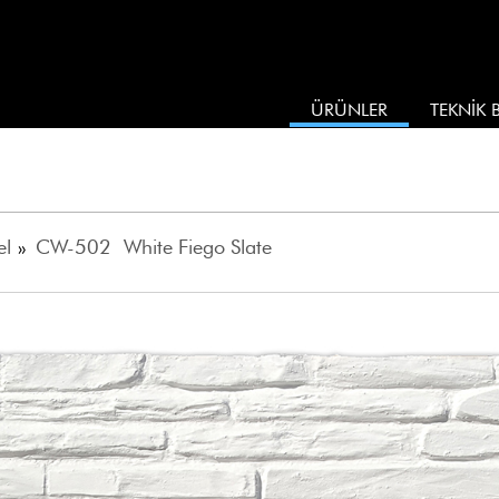
ÜRÜNLER
TEKNİK B
el
»
CW-502 White Fiego Slate