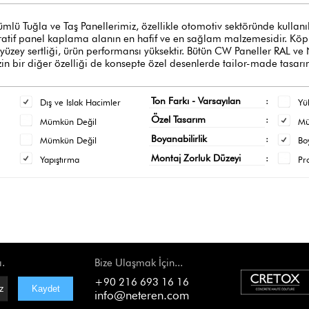
ğla ve Taş Panellerimiz, özellikle otomotiv sektöründe kullanılan y
oratif panel kaplama alanın en hafif ve en sağlam malzemesidir. Köpük
 yüzey sertliği, ürün performansı yüksektir. Bütün CW Paneller RAL ve
n bir diğer özelliği de konsepte özel desenlerde tailor-made tasarı
Ton Farkı - Varsayılan
:
Dış ve Islak Hacimler
Yü
Özel Tasarım
:
Mümkün Değil
M
Boyanabilirlik
:
Mümkün Değil
Bo
Montaj Zorluk Düzeyi
:
Yapıştırma
Pr
ı.
Bize Ulaşmak İçin...
+90 216 693 16 16
info@neteren.com