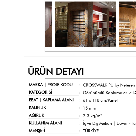
ÜRÜN DETAYI
MARKA | PROJE KODU
:
CROSSWALK PU by Neteren
KATEGORİSİ
:
Görünümlü Kaplamalar >
D
EBAT | KAPLAMA ALANI
:
61 x 118 cm/Panel
KALINLIK
:
15 mm
AĞIRLIK
:
2-3 kg/m²
KULLANIM ALANI
:
İç ve Dış Mekan | Duvar - T
MENŞE-İ
:
TÜRKİYE