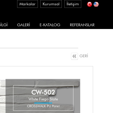
Markalar
Kurumsal
İletişim
İLGİ
GALERİ
E-KATALOG
REFERANSLAR
GERİ
CW-502
White Fiego Slate
CROSSWALK PU Panel