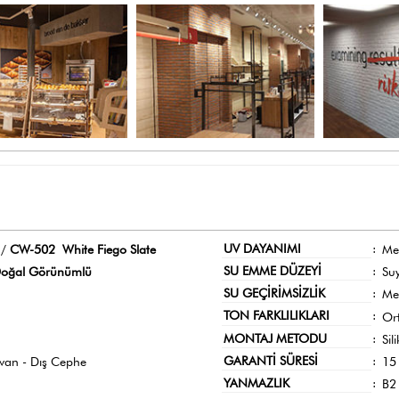
UV DAYANIMI
:
 /
CW-502 White Fiego Slate
Me
SU EMME DÜZEYİ
:
oğal Görünümlü
Su
SU GEÇİRİMSİZLİK
:
Me
TON FARKLILIKLARI
:
Or
MONTAJ METODU
:
Sil
GARANTİ SÜRESİ
:
avan - Dış Cephe
15 
YANMAZLIK
:
B2 