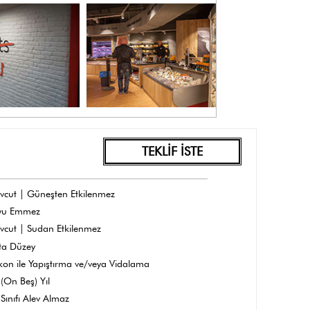
TEKLİF İSTE
vcut | Güneşten Etkilenmez
yu Emmez
vcut | Sudan Etkilenmez
ta Düzey
ikon ile Yapıştırma ve/veya Vidalama
(On Beş) Yıl
Sınıfı Alev Almaz