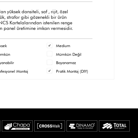
üksek dansiteli, saf , rijit, özel
, strafor gibi gözenekli bir ürün
 NCS Kartelalarından istenilen renge
m panel üretimine imkan vermesidir.
ksek
Medium
ümkün
Mümkün Değil
yanabilir
Boyanamaz
ofesyonel Montaj
Pratik Montaj (DIY)