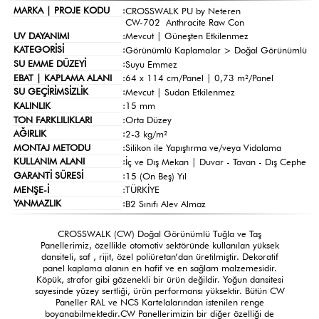
MARKA | PROJE KODU
:
CROSSWALK PU by Neteren
CW-702 Anthracite Raw Con
UV DAYANIMI
:
Mevcut | Güneşten Etkilenmez
KATEGORİSİ
:
Görünümlü Kaplamalar >
Doğal Görünümlü
SU EMME DÜZEYİ
:
Suyu Emmez
EBAT | KAPLAMA ALANI
:
64 x 114 cm/Panel | 0,73 m²/Panel
SU GEÇİRİMSİZLİK
:
Mevcut | Sudan Etkilenmez
KALINLIK
:
15 mm
TON FARKLILIKLARI
:
Orta Düzey
AĞIRLIK
:
2-3 kg/m²
MONTAJ METODU
:
Silikon ile Yapıştırma ve/veya Vidalama
KULLANIM ALANI
:
İç ve Dış Mekan | Duvar - Tavan - Dış Cephe
GARANTİ SÜRESİ
:
15 (On Beş) Yıl
MENŞE-İ
:
TÜRKİYE
YANMAZLIK
:
B2 Sınıfı Alev Almaz
CROSSWALK (CW) Doğal Görünümlü Tuğla ve Taş
Panellerimiz, özellikle otomotiv sektöründe kullanılan yüksek
dansiteli, saf , rijit, özel poliüretan’dan üretilmiştir. Dekoratif
panel kaplama alanın en hafif ve en sağlam malzemesidir.
Köpük, strafor gibi gözenekli bir ürün değildir. Yoğun dansitesi
sayesinde yüzey sertliği, ürün performansı yüksektir. Bütün CW
Paneller RAL ve NCS Kartelalarından istenilen renge
boyanabilmektedir.CW Panellerimizin bir diğer özelliği de