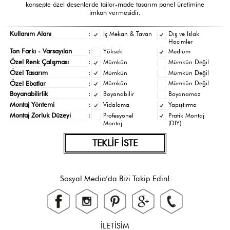
konsepte özel desenlerde tailor-made tasarım panel üretimine
imkan vermesidir.
Kullanım Alanı
:
İç Mekan & Tavan
Dış ve Islak
Hacimler
Ton Farkı - Varsayılan
:
Yüksek
Medium
Özel Renk Çalışması
:
Mümkün
Mümkün Değil
Özel Tasarım
:
Mümkün
Mümkün Değil
Özel Ebatlar
:
Mümkün
Mümkün Değil
Boyanabilirlik
:
Boyanabilir
Boyanamaz
Montaj Yöntemi
:
Vidalama
Yapıştırma
Montaj Zorluk Düzeyi
:
Profesyonel
Pratik Montaj
Montaj
(DIY)
TEKLİF İSTE
Sosyal Media’da Bizi Takip Edin!
İLETİSİM