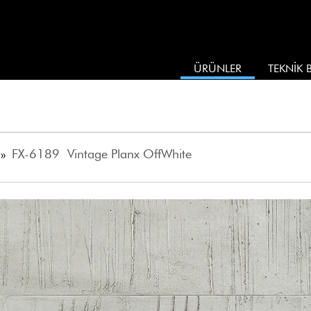
ÜRÜNLER
TEKNİK B
»
FX-6189 Vintage Planx OffWhite