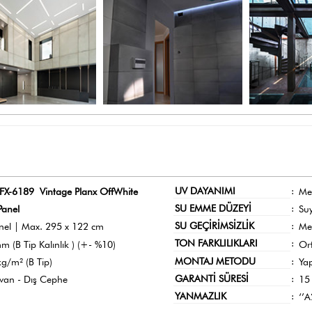
UV DAYANIMI
:
FX-6189 Vintage Planx OffWhite
Me
SU EMME DÜZEYİ
:
Panel
Su
SU GEÇİRİMSİZLİK
:
nel | Max. 295 x 122 cm
Me
TON FARKLILIKLARI
:
m (B Tip Kalınlık ) (+- %10)
Or
MONTAJ METODU
:
g/m² (B Tip)
Ya
GARANTİ SÜRESİ
:
avan - Dış Cephe
15 
YANMAZLIK
:
‘’