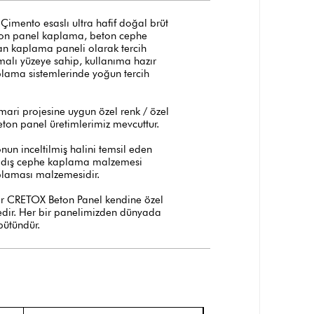
imento esaslı ultra hafif doğal brüt
eton panel kaplama, beton cephe
an kaplama paneli olarak tercih
alı yüzeye sahip, kullanıma hazır
kaplama sistemlerinde yoğun tercih
ari projesine uygun özel renk / özel
ton panel üretimlerimiz mevcuttur.
un inceltilmiş halini temsil eden
oğal dış cephe kaplama malzemesi
plaması malzemesidir.
ir CRETOX Beton Panel kendine özel
ktedir. Her bir panelimizden dünyada
bütündür.