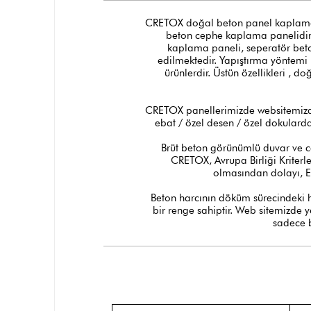
CRETOX doğal beton panel kaplamala
beton cephe kaplama panelidir.
kaplama paneli, seperatör beto
edilmektedir. Yapıştırma yöntemi
ürünlerdir. Üstün özellikleri , d
CRETOX panellerimizde websitemizde 
ebat / özel desen / özel dokulard
Brüt beton görünümlü duvar ve c
CRETOX, Avrupa Birliği Kriterl
olmasından dolayı, E
Beton harcının döküm sürecindeki 
bir renge sahiptir. Web sitemizde 
sadece b