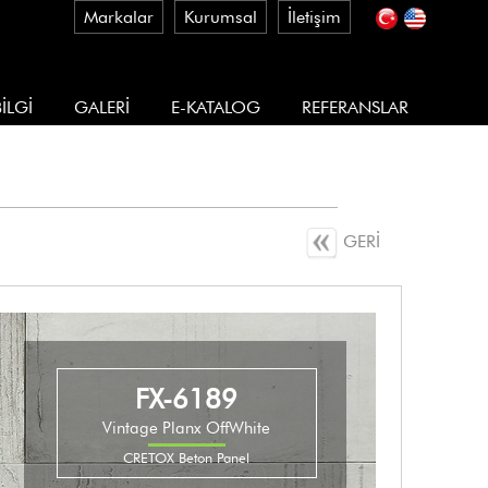
Markalar
Kurumsal
İletişim
İLGİ
GALERİ
E-KATALOG
REFERANSLAR
GERİ
FX-6189
Vintage Planx OffWhite
CRETOX Beton Panel