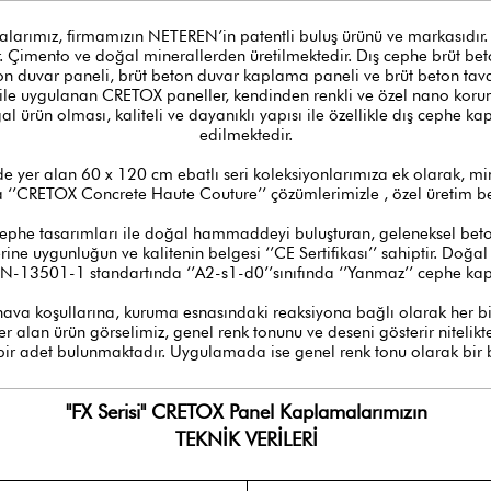
rımız, firmamızın NETEREN’in patentli buluş ürünü ve markasıdır. Ç
 Çimento ve doğal minerallerden üretilmektedir. Dış cephe brüt b
n duvar paneli, brüt beton duvar kaplama paneli ve brüt beton tav
 ile uygulanan CRETOX paneller, kendinden renkli ve özel nano korum
oğal ürün olması, kaliteli ve dayanıklı yapısı ile özellikle dış cephe 
edilmektedir.
yer alan 60 x 120 cm ebatlı seri koleksiyonlarımıza ek olarak, mim
a ‘’CRETOX Concrete Haute Couture’’ çözümlerimizle , özel üretim be
ephe tasarımları ile doğal hammaddeyi buluşturan, geleneksel beton
erine uygunluğun ve kalitenin belgesi ‘’CE Sertifikası’’ sahiptir. D
N-13501-1 standartında ‘’A2-s1-d0’’sınıfında ‘’Yanmaz’’ cephe ka
hava koşullarına, kuruma esnasındaki reaksiyona bağlı olarak her b
yer alan ürün görselimiz, genel renk tonunu ve deseni gösterir niteli
ir adet bulunmaktadır. Uygulamada ise genel renk tonu olarak bir 
"FX Serisi" CRETOX Panel Kaplamalarımızın
TEKNİK VERİLERİ