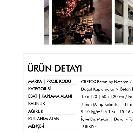
ÜRÜN DETAYI
MARKA | PROJE KODU
:
CRETOX Beton by Neteren /
KATEGORİSİ
:
Doğal Kaplamalar >
Beton 
EBAT | KAPLAMA ALANI
:
15 x 120 | 60 x 120 cm / Pa
KALINLIK
:
7 mm (A Tip Kalınlık ) | 11 m
AĞIRLIK
:
9-10 kg/m² (A Tip) | 15-16 k
KULLANIM ALANI
:
İç ve Dış Mekan | Duvar - T
MENŞE-İ
:
TÜRKİYE