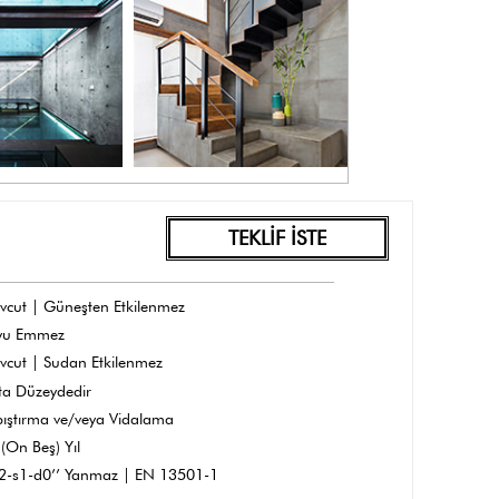
TEKLİF İSTE
vcut | Güneşten Etkilenmez
yu Emmez
vcut | Sudan Etkilenmez
ta Düzeydedir
pıştırma ve/veya Vidalama
(On Beş) Yıl
A2-s1-d0’’ Yanmaz | EN 13501-1