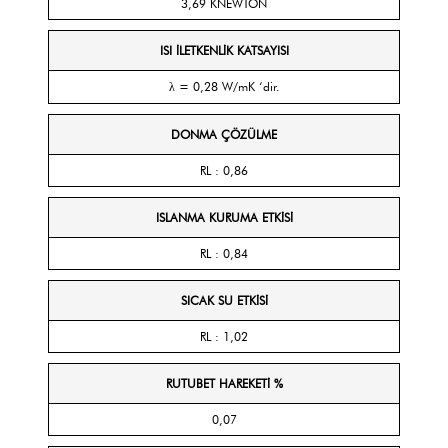
3,69 KNEWTON
ISI İLETKENLİK KATSAYISI
λ = 0,28 W/mK ‘dir.
DONMA ÇÖZÜLME
RL : 0,86
ISLANMA KURUMA ETKİSİ
RL : 0,84
SICAK SU ETKİSİ
RL : 1,02
RUTUBET HAREKETİ %
0,07