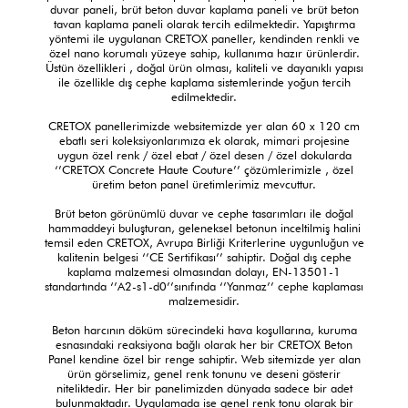
duvar paneli, brüt beton duvar kaplama paneli ve brüt beton
tavan kaplama paneli olarak tercih edilmektedir. Yapıştırma
yöntemi ile uygulanan CRETOX paneller, kendinden renkli ve
özel nano korumalı yüzeye sahip, kullanıma hazır ürünlerdir.
Üstün özellikleri , doğal ürün olması, kaliteli ve dayanıklı yapısı
ile özellikle dış cephe kaplama sistemlerinde yoğun tercih
edilmektedir.
CRETOX panellerimizde websitemizde yer alan 60 x 120 cm
ebatlı seri koleksiyonlarımıza ek olarak, mimari projesine
uygun özel renk / özel ebat / özel desen / özel dokularda
‘’CRETOX Concrete Haute Couture’’ çözümlerimizle , özel
üretim beton panel üretimlerimiz mevcuttur.
Brüt beton görünümlü duvar ve cephe tasarımları ile doğal
hammaddeyi buluşturan, geleneksel betonun inceltilmiş halini
temsil eden CRETOX, Avrupa Birliği Kriterlerine uygunluğun ve
kalitenin belgesi ‘’CE Sertifikası’’ sahiptir. Doğal dış cephe
kaplama malzemesi olmasından dolayı, EN-13501-1
standartında ‘’A2-s1-d0’’sınıfında ‘’Yanmaz’’ cephe kaplaması
malzemesidir.
Beton harcının döküm sürecindeki hava koşullarına, kuruma
esnasındaki reaksiyona bağlı olarak her bir CRETOX Beton
Panel kendine özel bir renge sahiptir. Web sitemizde yer alan
ürün görselimiz, genel renk tonunu ve deseni gösterir
niteliktedir. Her bir panelimizden dünyada sadece bir adet
bulunmaktadır. Uygulamada ise genel renk tonu olarak bir