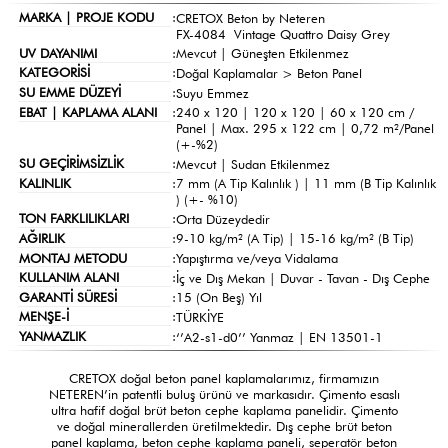
MARKA | PROJE KODU
:
CRETOX Beton by Neteren
FX-4084 Vintage Quattro Daisy Grey
UV DAYANIMI
:
Mevcut | Güneşten Etkilenmez
KATEGORİSİ
:
Doğal Kaplamalar >
Beton Panel
SU EMME DÜZEYİ
:
Suyu Emmez
EBAT | KAPLAMA ALANI
:
240 x 120 | 120 x 120 | 60 x 120 cm /
Panel | Max. 295 x 122 cm | 0,72 m²/Panel
(+-%2)
SU GEÇİRİMSİZLİK
:
Mevcut | Sudan Etkilenmez
KALINLIK
:
7 mm (A Tip Kalınlık ) | 11 mm (B Tip Kalınlık
) (+- %10)
TON FARKLILIKLARI
:
Orta Düzeydedir
AĞIRLIK
:
9-10 kg/m² (A Tip) | 15-16 kg/m² (B Tip)
MONTAJ METODU
:
Yapıştırma ve/veya Vidalama
KULLANIM ALANI
:
İç ve Dış Mekan | Duvar - Tavan - Dış Cephe
GARANTİ SÜRESİ
:
15 (On Beş) Yıl
MENŞE-İ
:
TÜRKİYE
YANMAZLIK
:
‘’A2-s1-d0’’ Yanmaz | EN 13501-1
CRETOX doğal beton panel kaplamalarımız, firmamızın
NETEREN’in patentli buluş ürünü ve markasıdır. Çimento esaslı
ultra hafif doğal brüt beton cephe kaplama panelidir. Çimento
ve doğal minerallerden üretilmektedir. Dış cephe brüt beton
panel kaplama, beton cephe kaplama paneli, seperatör beton