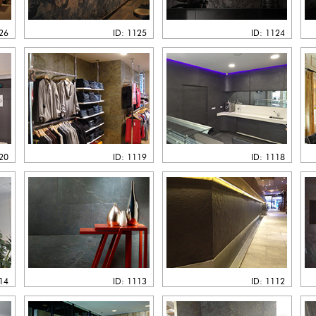
126
ID: 1125
ID: 1124
120
ID: 1119
ID: 1118
114
ID: 1113
ID: 1112