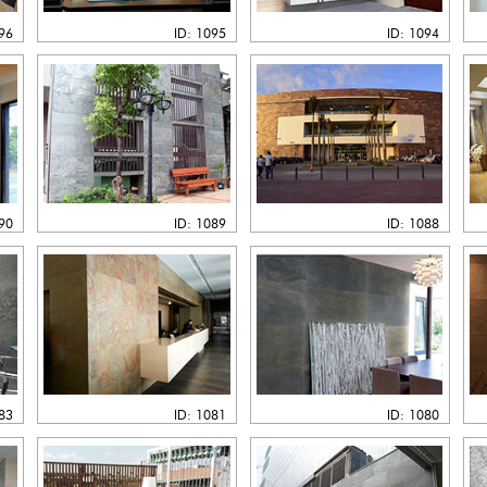
096
ID: 1095
ID: 1094
090
ID: 1089
ID: 1088
083
ID: 1081
ID: 1080