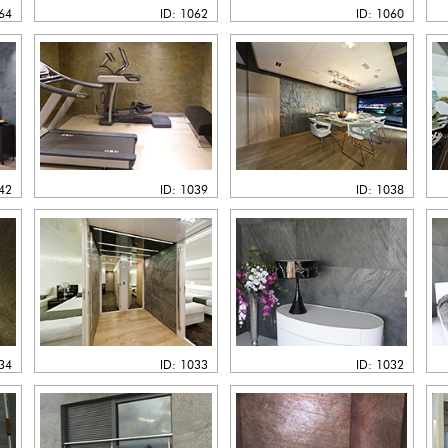
064
ID: 1062
ID: 1060
042
ID: 1039
ID: 1038
034
ID: 1033
ID: 1032