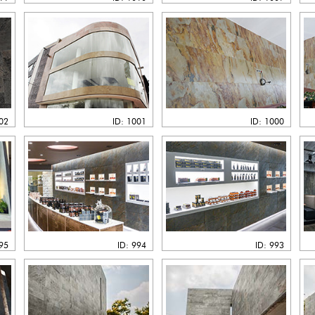
002
ID: 1001
ID: 1000
995
ID: 994
ID: 993