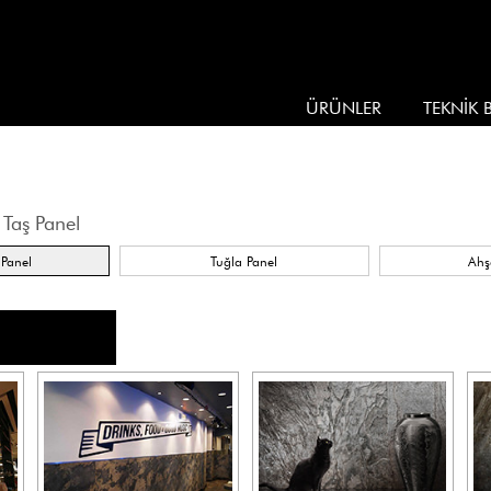
ÜRÜNLER
TEKNİK B
 Taş Panel
 Panel
Tuğla Panel
Ahş