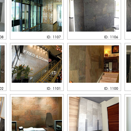
108
ID: 1107
ID: 1106
102
ID: 1101
ID: 1100