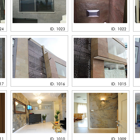
024
ID: 1023
ID: 1022
017
ID: 1016
ID: 1015
011
ID: 1010
ID: 1009