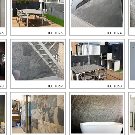
076
ID: 1075
ID: 1074
070
ID: 1069
ID: 1068