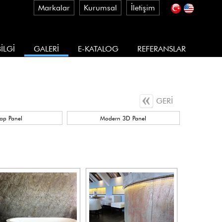
Markalar
Kurumsal
İletişim
İLGİ
GALERİ
E-KATALOG
REFERANSLAR
GERİ
ap Panel
Modern 3D Panel