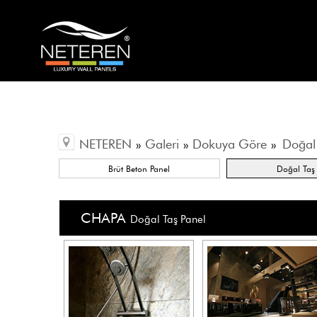
NETEREN
»
Galeri
»
Dokuya Göre
»
Doğal
Brüt Beton Panel
Doğal Taş
CHAPA
Doğal Taş Panel