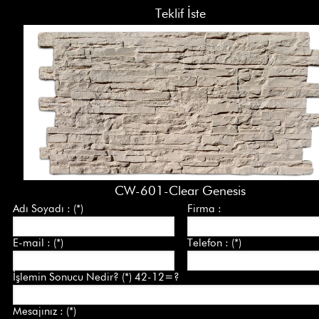
Teklif İste
CW-601-Clear Genesis
Adı Soyadı : (*)
Firma :
E-mail : (*)
Telefon : (*)
İşlemin Sonucu Nedir? (*) 42-12=?
Mesajınız : (*)