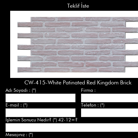
Teklif İste
CW-415-White Patinated Red Kingdom Brick
Adı Soyadı : (*)
Firma :
E-mail : (*)
Telefon : (*)
İşlemin Sonucu Nedir? (*) 42-12=?
Mesajınız : (*)