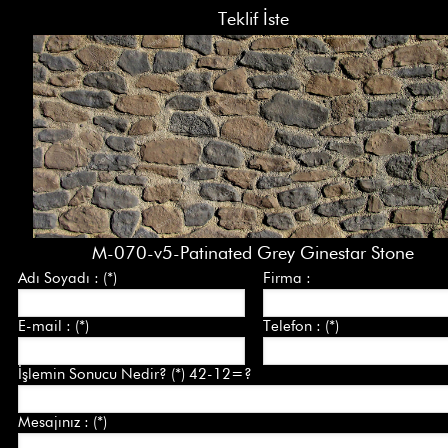
Teklif İste
M-070-v5-Patinated Grey Ginestar Stone
Adı Soyadı : (*)
Firma :
E-mail : (*)
Telefon : (*)
İşlemin Sonucu Nedir? (*) 42-12=?
Mesajınız : (*)