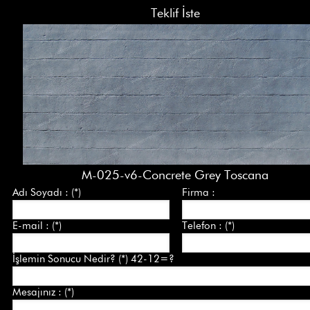
Teklif İste
M-025-v6-Concrete Grey Toscana
Adı Soyadı : (*)
Firma :
E-mail : (*)
Telefon : (*)
İşlemin Sonucu Nedir? (*) 42-12=?
Mesajınız : (*)