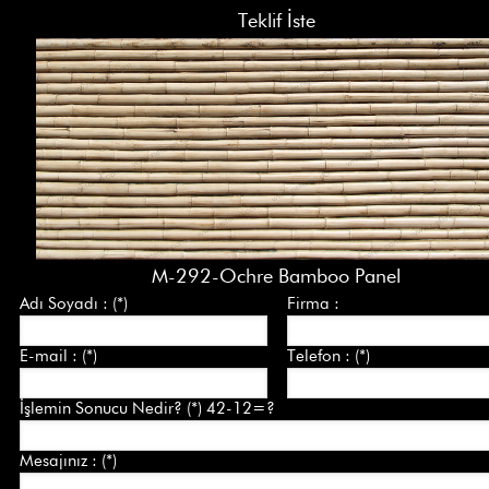
Teklif İste
M-292-Ochre Bamboo Panel
Adı Soyadı : (*)
Firma :
E-mail : (*)
Telefon : (*)
İşlemin Sonucu Nedir? (*) 42-12=?
Mesajınız : (*)