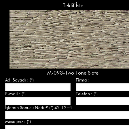
Teklif İste
M-093-Two Tone Slate
Adı Soyadı : (*)
Firma :
E-mail : (*)
Telefon : (*)
İşlemin Sonucu Nedir? (*) 42-12=?
Mesajınız : (*)