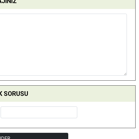
JINIZ
K SORUSU
NDER