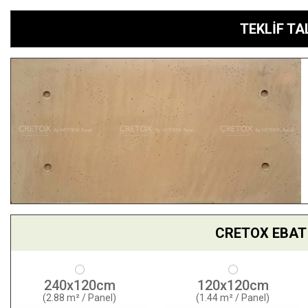
TEKLİF T
CRETOX EBAT 
240x120cm
120x120cm
(2.88 m² / Panel)
(1.44 m² / Panel)