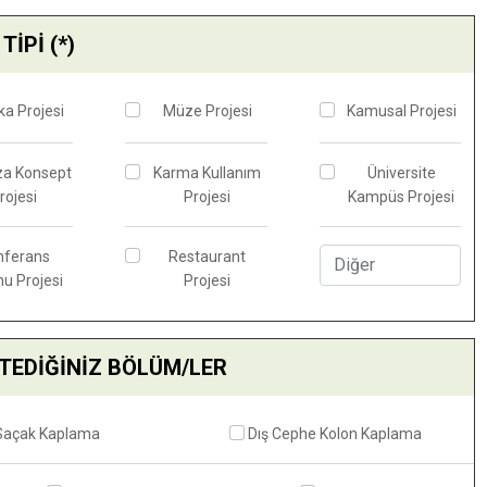
TİPİ (*)
ka Projesi
Müze Projesi
Kamusal Projesi
a Konsept
Karma Kullanım
Üniversite
rojesi
Projesi
Kampüs Projesi
nferans
Restaurant
u Projesi
Projesi
TEDİĞİNİZ BÖLÜM/LER
Saçak Kaplama
Dış Cephe Kolon Kaplama