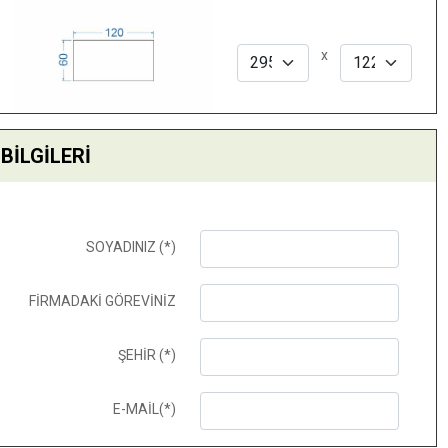
x
 BİLGİLERİ
SOYADINIZ (*)
FİRMADAKİ GÖREVİNİZ
ŞEHİR (*)
E-MAİL(*)